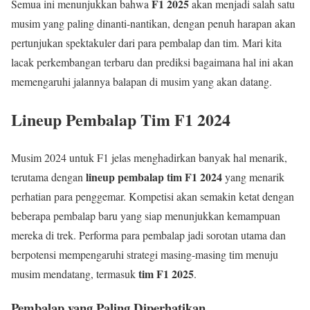
F1 2025
Semua ini menunjukkan bahwa
akan menjadi salah satu
musim yang paling dinanti-nantikan, dengan penuh harapan akan
pertunjukan spektakuler dari para pembalap dan tim. Mari kita
lacak perkembangan terbaru dan prediksi bagaimana hal ini akan
memengaruhi jalannya balapan di musim yang akan datang.
Lineup Pembalap Tim F1 2024
Musim 2024 untuk F1 jelas menghadirkan banyak hal menarik,
lineup pembalap tim F1 2024
terutama dengan
yang menarik
perhatian para penggemar. Kompetisi akan semakin ketat dengan
beberapa pembalap baru yang siap menunjukkan kemampuan
mereka di trek. Performa para pembalap jadi sorotan utama dan
berpotensi mempengaruhi strategi masing-masing tim menuju
tim F1 2025
musim mendatang, termasuk
.
Pembalap yang Paling Diperhatikan