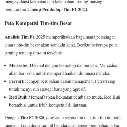
mengevaluasi kekuatan dan kelemahan masing-masing
Lineup Pembalap Tim F1 2024
berdasarkan
.
Peta Kompetisi Tim-tim Besar
Analisis Tim F1 2025
memperlihatkan bagaimana persaingan
antara tim-tim besar akan semakin ketat. Berikut beberapa poin
penting tentang tim-tim tersebut:
Mercedes
: Dikenal dengan teknologi dan inovasi, Mercedes
akan berusaha untuk mempertahankan dominasi mereka.
Ferrari
: Dengan perubahan dalam manajemen, Ferrari siap
untuk menyusun strategi baru yang agresif.
Red Bull
: Memanfaatkan kekuatan pembalap muda, Red Bull
berambisi untuk lebih kompetitif di lintasan.
Tim F1 2025
Dengan
yang akan segera dimulai, tim-tim ini perlu
menjaga konsistensi sambil beradaptasi dengan perubahan dalam