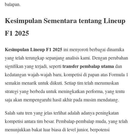
balapan.
Kesimpulan Sementara tentang Lineup
F1 2025
Kesimpulan Lineup F1 2025
ini menyoroti berbagai dinamika
yang telah terungkap sepanjang analisis kami. Dengan perubahan
transfer pembalap utama
signifikan yang terjadi, seperti
dan
kedatangan wajah-wajah baru, kompetisi di papan atas Formula 1
semakin menarik untuk diikuti. Setiap tim telah merumuskan
strategi yang berbeda untuk meningkatkan performa, yang tentu
saja akan mempengaruhi hasil akhir pada musim mendatang.
Salah satu tren yang jelas terlihat adalah adanya peningkatan
kompetisi antara tim besar. Pembalap-pembalap muda, yang telah
menunjukkan bakat luar biasa di level junior, berpotensi