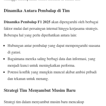
Dinamika Antara Pembalap di Tim
Dinamika Pembalap F1 2025
akan dipengaruhi oleh berbagai
faktor mulai dari persaingan internal hingga kerjasama strategis.
Beberapa hal yang perlu diperhatikan antara lain:
Hubungan antar pembalap yang dapat mempengaruhi suasana
di garasi.
Bagaimana mereka saling berbagi data dan informasi, yang
menjadi kunci untuk meningkatkan performa.
Potensi konflik yang mungkin muncul akibat ambisi pribadi
dan tekanan untuk menang.
Strategi Tim Menyambut Musim Baru
Strategi tim dalam menyambut musim baru mencakup