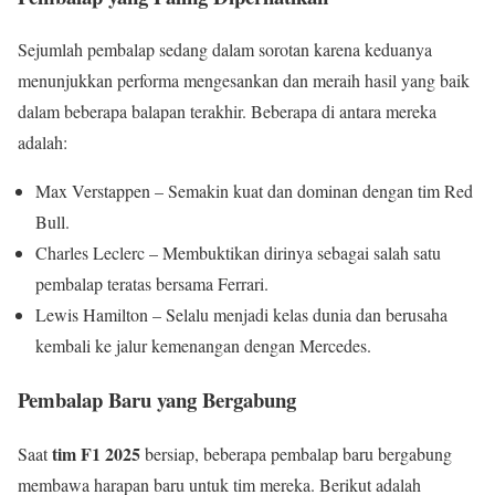
Sejumlah pembalap sedang dalam sorotan karena keduanya
menunjukkan performa mengesankan dan meraih hasil yang baik
dalam beberapa balapan terakhir. Beberapa di antara mereka
adalah:
Max Verstappen – Semakin kuat dan dominan dengan tim Red
Bull.
Charles Leclerc – Membuktikan dirinya sebagai salah satu
pembalap teratas bersama Ferrari.
Lewis Hamilton – Selalu menjadi kelas dunia dan berusaha
kembali ke jalur kemenangan dengan Mercedes.
Pembalap Baru yang Bergabung
tim F1 2025
Saat
bersiap, beberapa pembalap baru bergabung
membawa harapan baru untuk tim mereka. Berikut adalah