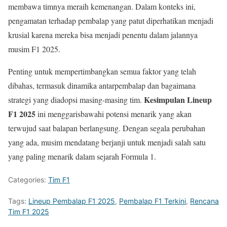
membawa timnya meraih kemenangan. Dalam konteks ini,
pengamatan terhadap pembalap yang patut diperhatikan menjadi
krusial karena mereka bisa menjadi penentu dalam jalannya
musim F1 2025.
Penting untuk mempertimbangkan semua faktor yang telah
dibahas, termasuk dinamika antarpembalap dan bagaimana
Kesimpulan Lineup
strategi yang diadopsi masing-masing tim.
F1 2025
ini menggarisbawahi potensi menarik yang akan
terwujud saat balapan berlangsung. Dengan segala perubahan
yang ada, musim mendatang berjanji untuk menjadi salah satu
yang paling menarik dalam sejarah Formula 1.
Categories:
Tim F1
Tags:
Lineup Pembalap F1 2025
,
Pembalap F1 Terkini
,
Rencana
Tim F1 2025