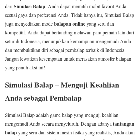
Simulasi Balap
dari
. Anda dapat memilih mobil favorit Anda
sesuai gaya dan preferensi Anda. Tidak hanya itu, Simulasi Balap
balapan online
juga menyediakan mode
yang seru dan
kompetitif. Anda dapat bertanding melawan para pemain lain dari
seluruh Indonesia, menunjukkan kemampuan mengemudi Anda
dan membuktikan diri sebagai pembalap terbaik di Indonesia.
Jangan lewatkan kesempatan untuk merasakan atmosfer balapan
yang penuh aksi ini!
Simulasi Balap – Menguji Keahlian
Anda sebagai Pembalap
Simulasi Balap adalah game balap yang menguji keahlian
tantangan
mengemudi Anda secara menyeluruh. Dengan adanya
balap
yang seru dan sistem mesin fisika yang realistis, Anda akan