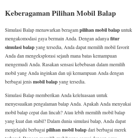
Keberagaman Pilihan Mobil Balap
pilihan mobil balap
Simulasi Balap menawarkan beragam
untuk
fitur
mengakomodasi gaya bermain Anda. Dengan adanya
simulasi balap
yang tersedia, Anda dapat memilih mobil favorit
Anda dan mengeksplorasi sejauh mana batas kemampuan
mengemudi Anda. Rasakan sensasi kebebasan dalam memilih
mobil yang Anda inginkan dan uji kemampuan Anda dengan
mobil balap
berbagai jenis
yang tersedia.
Simulasi Balap memberikan Anda keleluasaan untuk
menyesuaikan pengalaman balap Anda. Apakah Anda menyukai
mobil balap cepat dan lincah? Atau lebih memilih mobil balap
yang kuat dan stabil? Dalam dunia simulasi balap, Anda dapat
pilihan mobil balap
menjelajahi berbagai
dari berbagai merek