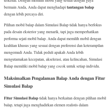
terkenal. Dengan memilih mobil yang sesuai dengan gaya
tantangan balap
bermain Anda, Anda dapat menghadapi
dengan lebih percaya diri.
Pilihan mobil balap dalam Simulasi Balap tidak hanya berfokus
pada desain eksterior yang menarik, tapi juga memperhatikan
performa sejati mobil balap. Anda dapat memilih mobil dengan
keahlian khusus yang sesuai dengan preferensi dan keterampilan
mengemudi Anda. Tidak peduli apakah Anda lebih
mengutamakan kecepatan, akselerasi, atau kelincahan, Simulasi
Balap memiliki mobil balap yang cocok untuk setiap individu.
Maksimalkan Pengalaman Balap Anda dengan Fitur
Simulasi Balap
Fitur Simulasi Balap
tidak hanya berkaitan dengan pilihan mobil
balap, tetapi juga menghadirkan elemen realistis dalam