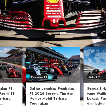
Pembalap F1
Sirkuit F1
alap F1
Daftar Lengkap Pembalap
Semua Sirk
Resmi 11
F1 2026 Beserta Tim dan
yang Wajib
erbaru
Nomor Mobil Terbaru
Lokasi, Pa
Terungkap
dan Jadwa
026