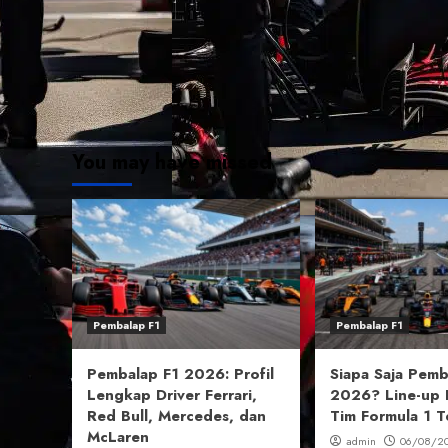
You may have missed
Pembalap F1
Pembalap F1
Pembalap F1 2026: Profil
Siapa Saja Pemb
Lengkap Driver Ferrari,
2026? Line-up 
Red Bull, Mercedes, dan
Tim Formula 1 T
McLaren
admin
06/08/2