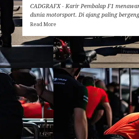
CADGRAFX - Karir Pembalap F1 menawarka
dunia motorsport. Di ajang paling bergengsi
Read More
Pos
Previous
pag