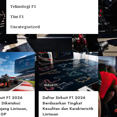
Teknologi F1
Tim F1
Uncategorized
Sirkuit F1
uit F1 2026
Daftar Sirkuit F1 2026
 Diketahui:
Berdasarkan Tingkat
njang Lintasan,
Kesulitan dan Karakteristik
l GP
Lintasan