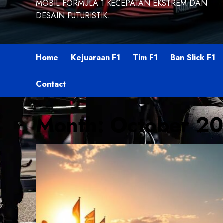
MOBIL FORMULA 1 KECEPATAN EKSTREM DAN
DESAIN FUTURISTIK.
Home
Kejuaraan F1
Tim F1
Ban Slick F1
Contact
Month:
October 2