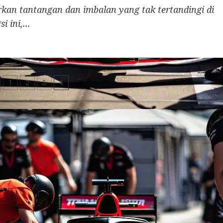
n tantangan dan imbalan yang tak tertandingi di
 ini,...
ts
1
2
3
4
ination