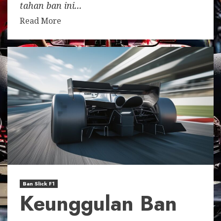
tahan ban ini...
Read More
Ban Slick F1
Keunggulan Ban