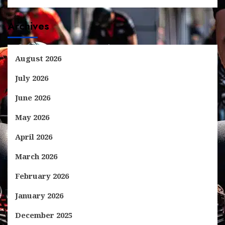
Archives
August 2026
July 2026
June 2026
May 2026
April 2026
March 2026
February 2026
January 2026
December 2025