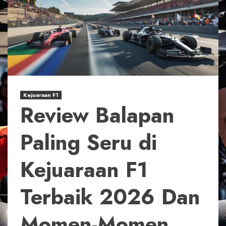
Kejuaraan F1
Review Balapan
Paling Seru di
Kejuaraan F1
Terbaik 2026 Dan
Momen-Momen