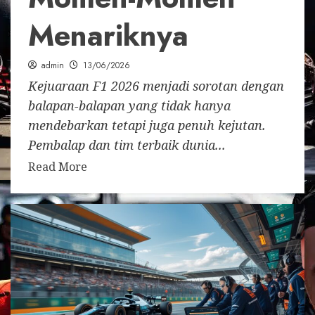
Menariknya
admin
13/06/2026
Kejuaraan F1 2026 menjadi sorotan dengan
balapan-balapan yang tidak hanya
mendebarkan tetapi juga penuh kejutan.
Pembalap dan tim terbaik dunia...
Read More