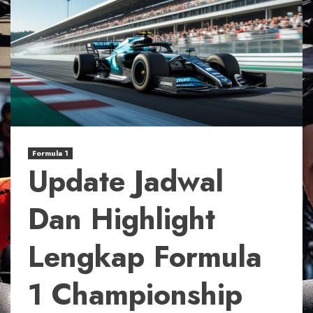
Formula 1
Update Jadwal
Dan Highlight
Lengkap Formula
1 Championship