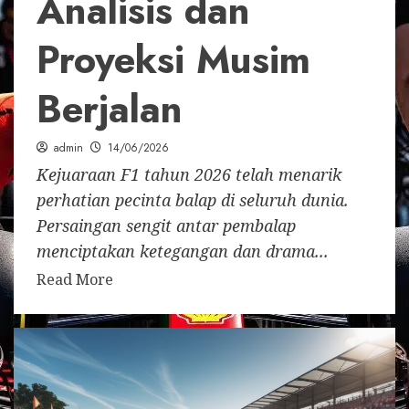
Analisis dan
Proyeksi Musim
Berjalan
admin
14/06/2026
Kejuaraan F1 tahun 2026 telah menarik
perhatian pecinta balap di seluruh dunia.
Persaingan sengit antar pembalap
menciptakan ketegangan dan drama...
Read More