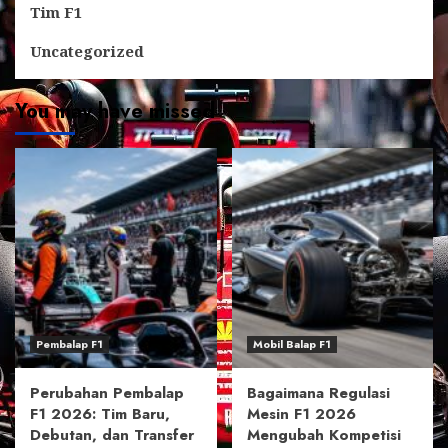
Tim F1
Uncategorized
You may have missed
Pembalap F1
Mobil Balap F1
Perubahan Pembalap
Bagaimana Regulasi
F1 2026: Tim Baru,
Mesin F1 2026
Debutan, dan Transfer
Mengubah Kompetisi