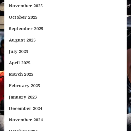
November 2025
October 2025
September 2025
August 2025
July 2025
April 2025
March 2025
February 2025
January 2025
December 2024
November 2024