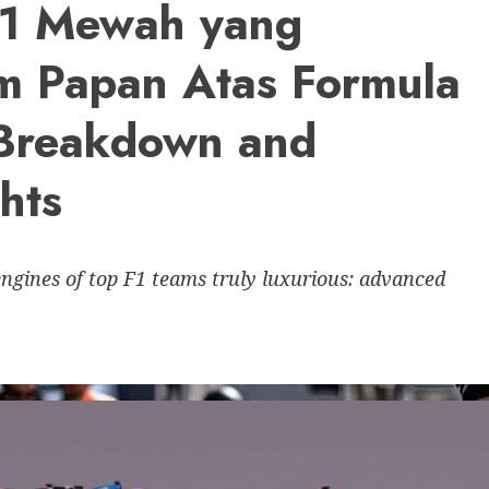
F1 Mewah yang
m Papan Atas Formula
 Breakdown and
hts
engines of top F1 teams truly luxurious: advanced