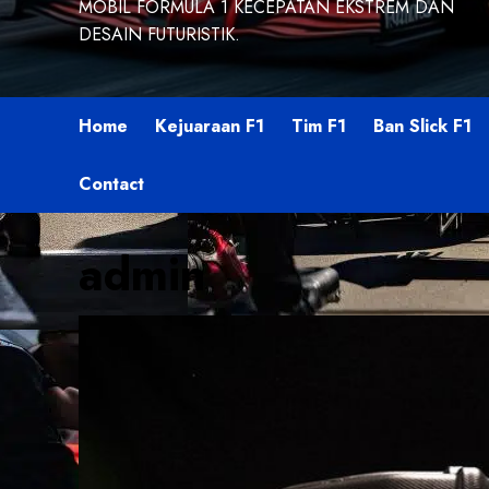
MOBIL FORMULA 1 KECEPATAN EKSTREM DAN
DESAIN FUTURISTIK.
Home
Kejuaraan F1
Tim F1
Ban Slick F1
Contact
admin