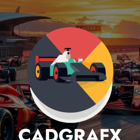
Skip
to
content
CADGRAFX