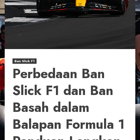
Ban Slick F1
Perbedaan Ban
Slick F1 dan Ban
Basah dalam
Balapan Formula 1