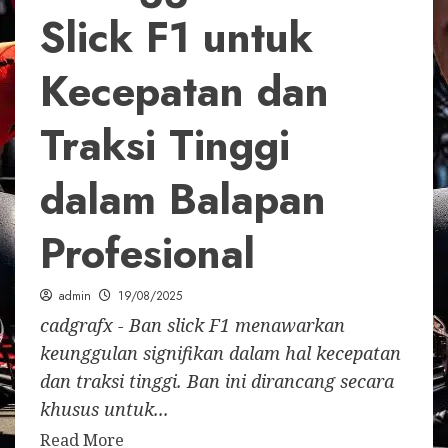
Slick F1 untuk
Kecepatan dan
Traksi Tinggi
dalam Balapan
Profesional
admin
19/08/2025
cadgrafx - Ban slick F1 menawarkan
keunggulan signifikan dalam hal kecepatan
dan traksi tinggi. Ban ini dirancang secara
khusus untuk...
Read More