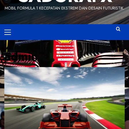
MOBIL FORMULA 1 KECEPATAN EKSTREM DAN DESAIN FUTURISTIK.
Primary
Menu
admin