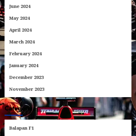
June 2024
May 2024
April 2024
March 2024
February 2024
January 2024
December 2023
November 2023
Categories
Balapan F1