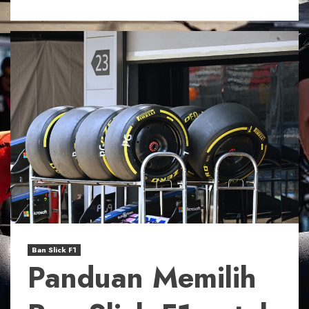
Ban Slick F1
Panduan Memilih