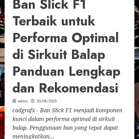
Ban Slick F1
Terbaik untuk
Performa Optimal
di Sirkuit Balap
Panduan Lengkap
dan Rekomendasi
admin
20/08/2025
cadgrafx - Ban Slick F1 menjadi komponen
kunci dalam performa optimal di sirkuit
balap. Penggunaan ban yang tepat dapat
meningkatkan...