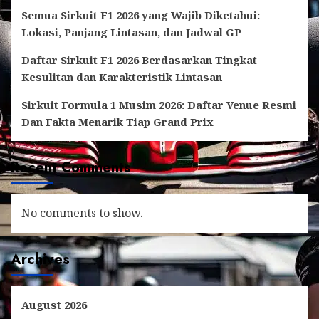
Semua Sirkuit F1 2026 yang Wajib Diketahui:
Lokasi, Panjang Lintasan, dan Jadwal GP
Daftar Sirkuit F1 2026 Berdasarkan Tingkat
Kesulitan dan Karakteristik Lintasan
Sirkuit Formula 1 Musim 2026: Daftar Venue Resmi
Dan Fakta Menarik Tiap Grand Prix
Recent Comments
No comments to show.
Archives
August 2026