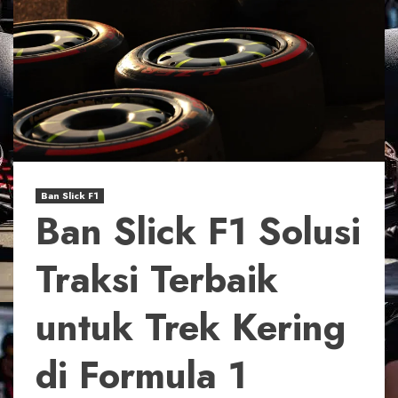
Ban Slick F1
Ban Slick F1 Solusi
Traksi Terbaik
untuk Trek Kering
di Formula 1