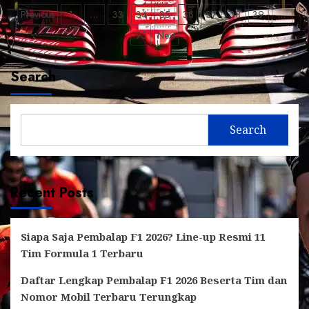
Posts
Previous
1
…
33
34
35
36
37
38
39
…
95
Next
pagination
Search
Search
Recent Posts
Siapa Saja Pembalap F1 2026? Line-up Resmi 11
Tim Formula 1 Terbaru
Daftar Lengkap Pembalap F1 2026 Beserta Tim dan
Nomor Mobil Terbaru Terungkap