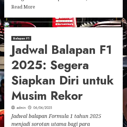
Read More
Balapan F1
Jadwal Balapan F1
2025: Segera
Siapkan Diri untuk
Musim Rekor
admin
06/04/2025
Jadwal balapan Formula 1 tahun 2025
menjadi sorotan utama bagi para