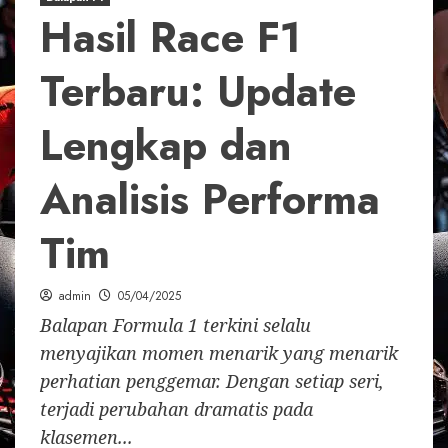
Hasil Race F1
Terbaru: Update
Lengkap dan
Analisis Performa
Tim
admin
05/04/2025
Balapan Formula 1 terkini selalu
menyajikan momen menarik yang menarik
perhatian penggemar. Dengan setiap seri,
terjadi perubahan dramatis pada
klasemen...