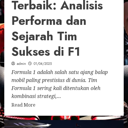
Terbaik: Analisis
Performa dan
Sejarah Tim
Sukses di F1
admin
01/04/2025
Formula 1 adalah salah satu ajang balap
mobil paling prestisius di dunia. Tim
Formula 1 sering kali ditentukan oleh
kombinasi strategi,...
Read More