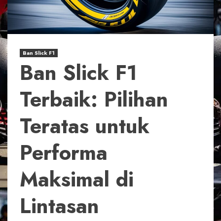
Ban Slick F1
Ban Slick F1
Terbaik: Pilihan
Teratas untuk
Performa
Maksimal di
Lintasan