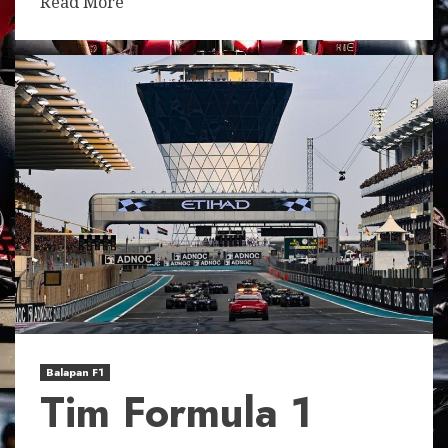
Read More
Balapan F1
Tim Formula 1