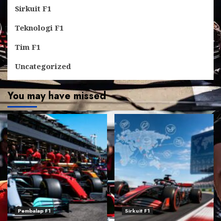
Sirkuit F1
Teknologi F1
Tim F1
Uncategorized
You may have missed
Pembalap F1
Sirkuit F1