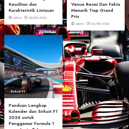
Kesulitan dan
Venue Resmi Dan Fakta
Karakteristik Lintasan
Menarik Tiap Grand
Prix
admin
03/08/2026
admin
02/08/2026
Sirkuit F1
Panduan Lengkap
Kalender dan Sirkuit F1
2026 untuk
Penggemar Formula 1