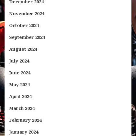
December 2024
November 2024
October 2024
September 2024
August 2024
July 2024
June 2024
May 2024
April 2024
March 2024
February 2024
January 2024