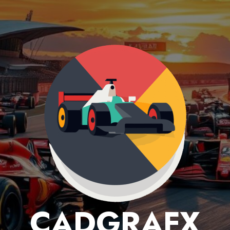
Skip
to
content
CADGRAFX