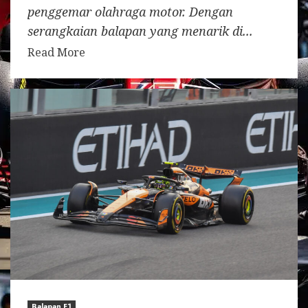
penggemar olahraga motor. Dengan
serangkaian balapan yang menarik di...
Read More
Balapan F1