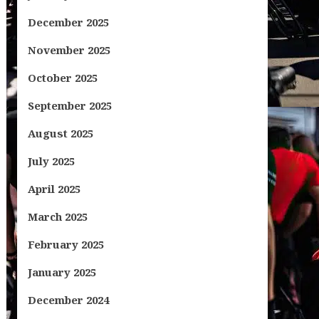
December 2025
November 2025
October 2025
September 2025
August 2025
July 2025
April 2025
March 2025
February 2025
January 2025
December 2024