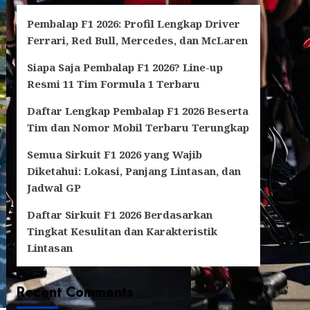
Pembalap F1 2026: Profil Lengkap Driver
Ferrari, Red Bull, Mercedes, dan McLaren
Siapa Saja Pembalap F1 2026? Line-up
Resmi 11 Tim Formula 1 Terbaru
Daftar Lengkap Pembalap F1 2026 Beserta
Tim dan Nomor Mobil Terbaru Terungkap
Semua Sirkuit F1 2026 yang Wajib
Diketahui: Lokasi, Panjang Lintasan, dan
Jadwal GP
Daftar Sirkuit F1 2026 Berdasarkan
Tingkat Kesulitan dan Karakteristik
Lintasan
Recent Comments