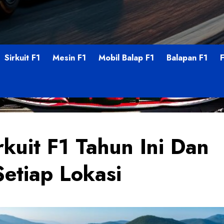
Sirkuit F1
Mesin F1
Mobil Balap F1
Balapan F1
kuit F1 Tahun Ini Dan
Setiap Lokasi