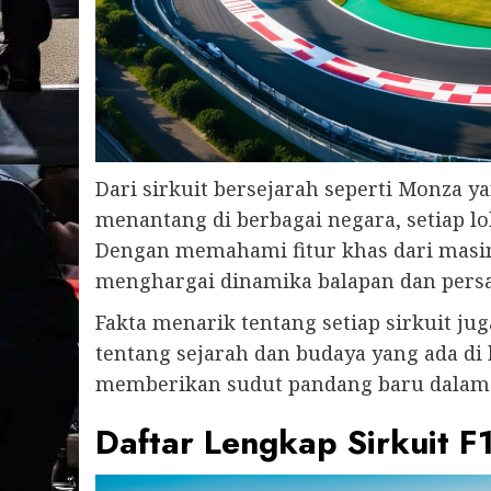
Dari sirkuit bersejarah seperti Monza y
menantang di berbagai negara, setiap l
Dengan memahami fitur khas dari masin
menghargai dinamika balapan dan persai
Fakta menarik tentang setiap sirkuit 
tentang sejarah dan budaya yang ada di b
memberikan sudut pandang baru dalam
Daftar Lengkap Sirkuit F1