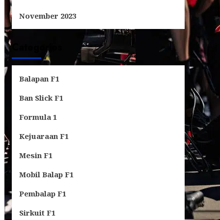
November 2023
Categories
Balapan F1
Ban Slick F1
Formula 1
Kejuaraan F1
Mesin F1
Mobil Balap F1
Pembalap F1
Sirkuit F1