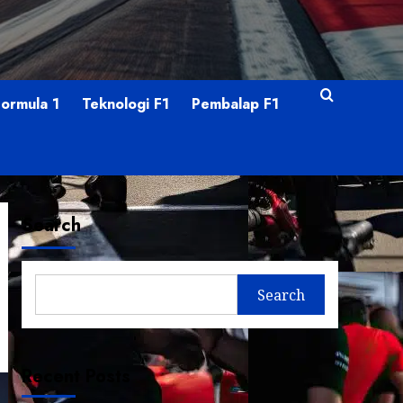
Formula 1
Teknologi F1
Pembalap F1
Search
Search
Recent Posts