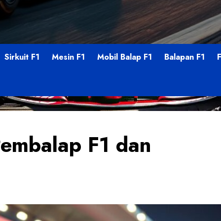
Sirkuit F1
Mesin F1
Mobil Balap F1
Balapan F1
 Pembalap F1 dan