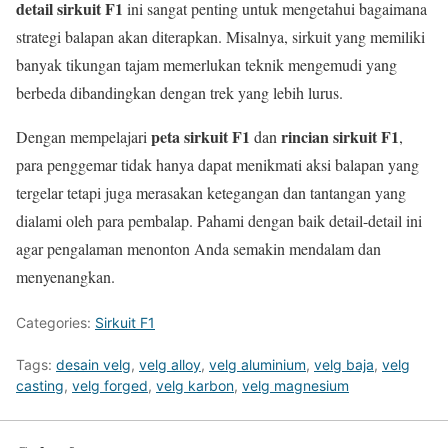
detail sirkuit F1
ini sangat penting untuk mengetahui bagaimana
strategi balapan akan diterapkan. Misalnya, sirkuit yang memiliki
banyak tikungan tajam memerlukan teknik mengemudi yang
berbeda dibandingkan dengan trek yang lebih lurus.
peta sirkuit F1
rincian sirkuit F1
Dengan mempelajari
dan
,
para penggemar tidak hanya dapat menikmati aksi balapan yang
tergelar tetapi juga merasakan ketegangan dan tantangan yang
dialami oleh para pembalap. Pahami dengan baik detail-detail ini
agar pengalaman menonton Anda semakin mendalam dan
menyenangkan.
Categories:
Sirkuit F1
Tags:
desain velg
,
velg alloy
,
velg aluminium
,
velg baja
,
velg
casting
,
velg forged
,
velg karbon
,
velg magnesium