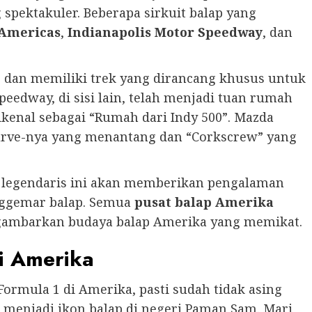
spektakuler. Beberapa sirkuit balap yang
 Americas
,
Indianapolis Motor Speedway
, dan
as dan memiliki trek yang dirancang khusus untuk
peedway, di sisi lain, telah menjadi tuan rumah
ikenal sebagai “Rumah dari Indy 500”. Mazda
urve-nya yang menantang dan “Corkscrew” yang
legendaris ini akan memberikan pengalaman
enggemar balap. Semua
pusat balap Amerika
ggambarkan budaya balap Amerika yang memikat.
di Amerika
ormula 1 di Amerika, pasti sudah tidak asing
g menjadi ikon balap di negeri Paman Sam. Mari