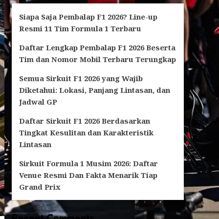
Siapa Saja Pembalap F1 2026? Line-up
Resmi 11 Tim Formula 1 Terbaru
Daftar Lengkap Pembalap F1 2026 Beserta
Tim dan Nomor Mobil Terbaru Terungkap
Semua Sirkuit F1 2026 yang Wajib
Diketahui: Lokasi, Panjang Lintasan, dan
Jadwal GP
Daftar Sirkuit F1 2026 Berdasarkan
Tingkat Kesulitan dan Karakteristik
Lintasan
Sirkuit Formula 1 Musim 2026: Daftar
Venue Resmi Dan Fakta Menarik Tiap
Grand Prix
Recent Comments