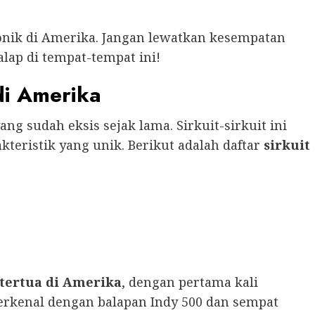
ikonik di Amerika. Jangan lewatkan kesempatan
ap di tempat-tempat ini!
di Amerika
ang sudah eksis sejak lama. Sirkuit-sirkuit ini
teristik yang unik. Berikut adalah daftar
sirkuit
 tertua di Amerika
, dengan pertama kali
terkenal dengan balapan Indy 500 dan sempat