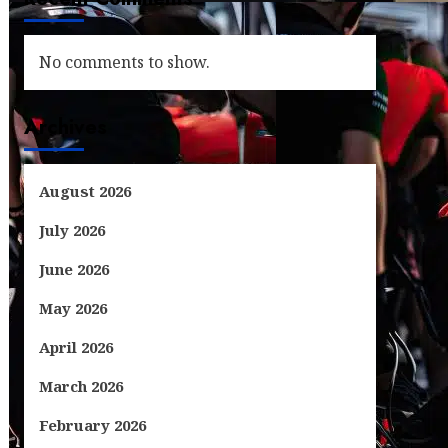
No comments to show.
Archives
August 2026
July 2026
June 2026
May 2026
April 2026
March 2026
February 2026