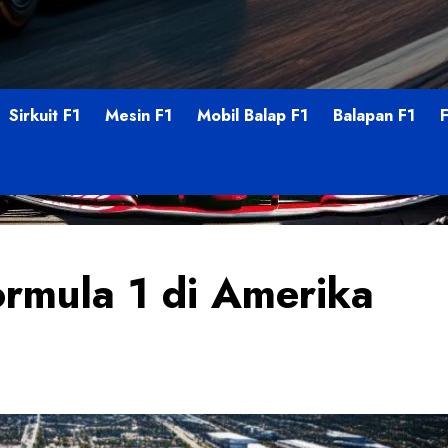
Sirkuit F1
Mesin F1
Mobil Balap F1
Balapan F1
ormula 1 di Amerika