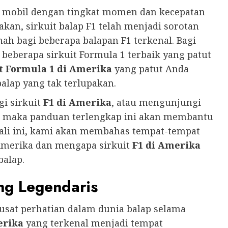
ap mobil dengan tingkat momen dan kecepatan
dakan, sirkuit balap F1 telah menjadi sorotan
ah bagi beberapa balapan F1 terkenal. Bagi
beberapa sirkuit Formula 1 terbaik yang patut
t Formula 1 di Amerika
yang patut Anda
lap yang tak terlupakan.
i sirkuit
F1 di Amerika
, atau mengunjungi
, maka panduan terlengkap ini akan membantu
li ini, kami akan membahas tempat-tempat
 Amerika dan mengapa sirkuit
F1 di Amerika
balap.
ng Legendaris
usat perhatian dalam dunia balap selama
erika
yang terkenal menjadi tempat