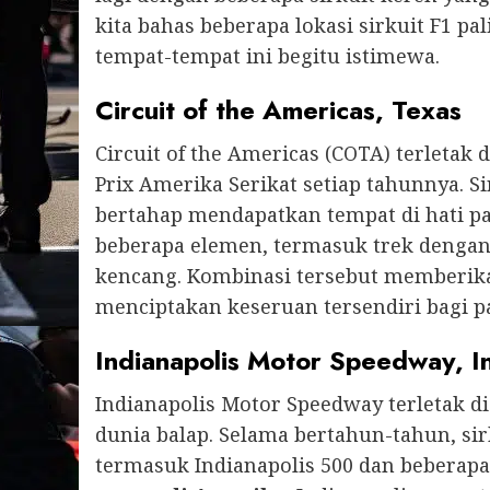
kita bahas beberapa lokasi sirkuit F1 p
tempat-tempat ini begitu istimewa.
Circuit of the Americas, Texas
Circuit of the Americas (COTA) terletak
Prix Amerika Serikat setiap tahunnya. S
bertahap mendapatkan tempat di hati p
beberapa elemen, termasuk trek dengan
kencang. Kombinasi tersebut memberik
menciptakan keseruan tersendiri bagi p
Indianapolis Motor Speedway, I
Indianapolis Motor Speedway terletak d
dunia balap. Selama bertahun-tahun, si
termasuk Indianapolis 500 dan beberapa 