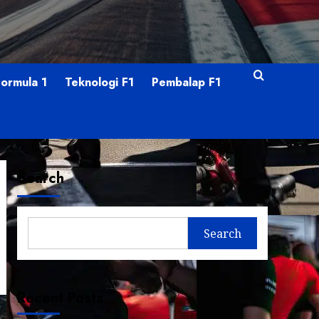
Formula 1
Teknologi F1
Pembalap F1
Search
Search
Recent Posts