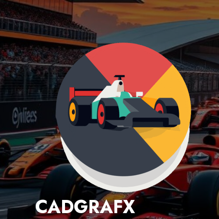
Skip
to
content
CADGRAFX