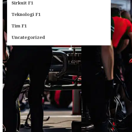
Sirkuit F1
Teknologi F1
Tim F1
Uncategorized