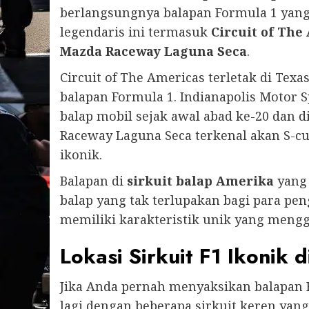
berlangsungnya balapan Formula 1 yang 
legendaris ini termasuk
Circuit of The
Mazda Raceway Laguna Seca
.
Circuit of The Americas terletak di Tex
balapan Formula 1. Indianapolis Motor S
balap mobil sejak awal abad ke-20 dan d
Raceway Laguna Seca terkenal akan S-c
ikonik.
Balapan di
sirkuit balap Amerika
yang 
balap yang tak terlupakan bagi para p
memiliki karakteristik unik yang men
Lokasi Sirkuit F1 Ikonik 
Jika Anda pernah menyaksikan balapan F
lagi dengan beberapa sirkuit keren yan