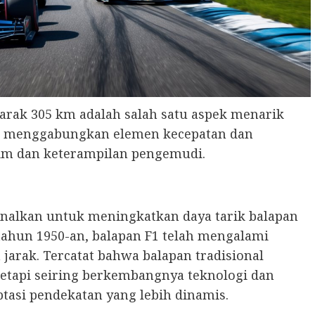
jarak 305 km adalah salah satu aspek menarik
ni menggabungkan elemen kecepatan dan
tim dan keterampilan pengemudi.
enalkan untuk meningkatkan daya tarik balapan
tahun 1950-an, balapan F1 telah mengalami
jarak. Tercatat bahwa balapan tradisional
tetapi seiring berkembangnya teknologi dan
tasi pendekatan yang lebih dinamis.