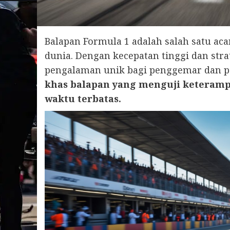
Balapan Formula 1 adalah salah satu aca
dunia. Dengan kecepatan tinggi dan str
pengalaman unik bagi penggemar dan p
khas balapan yang menguji keteram
waktu terbatas.