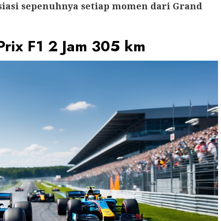
esiasi sepenuhnya setiap momen dari Grand
ix F1 2 Jam 305 km