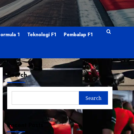
Formula 1
Teknologi F1
Pembalap F1
Search
Search
Recent Posts