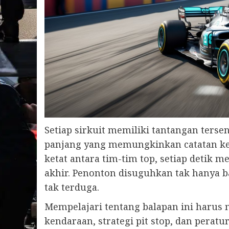
Setiap sirkuit memiliki tantangan terse
panjang yang memungkinkan catatan k
ketat antara tim-tim top, setiap detik 
akhir. Penonton disuguhkan tak hanya b
tak terduga.
Mempelajari tentang balapan ini harus 
kendaraan, strategi pit stop, dan perat