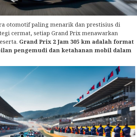
ra otomotif paling menarik dan prestisius di
ategi cermat, setiap Grand Prix menawarkan
eserta.
Grand Prix 2 Jam 305 km adalah format
pilan pengemudi dan ketahanan mobil dalam