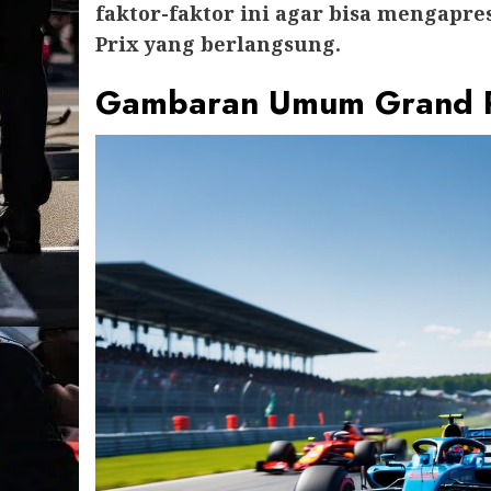
faktor-faktor ini agar bisa mengapr
Prix yang berlangsung.
Gambaran Umum Grand Pr