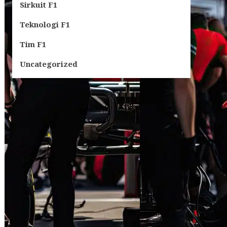
Sirkuit F1
Teknologi F1
Tim F1
Uncategorized