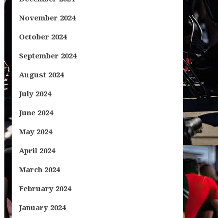
November 2024
October 2024
September 2024
August 2024
July 2024
June 2024
May 2024
April 2024
March 2024
February 2024
January 2024