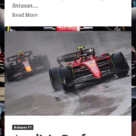
lintasan....
Read More
Balapan F1