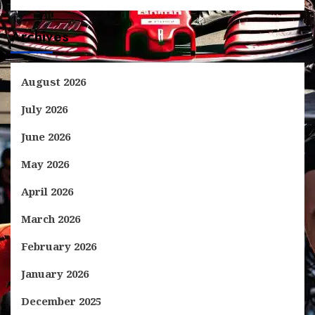
Archives
August 2026
July 2026
June 2026
May 2026
April 2026
March 2026
February 2026
January 2026
December 2025