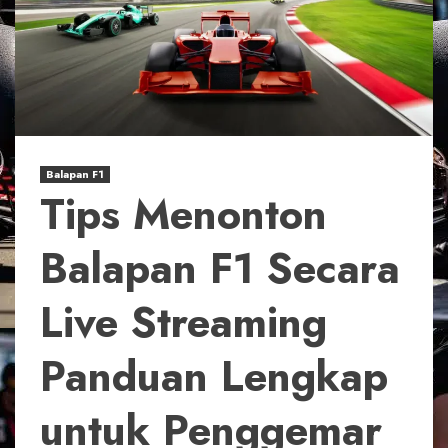
Balapan F1
Tips Menonton
Balapan F1 Secara
Live Streaming
Panduan Lengkap
untuk Penggemar