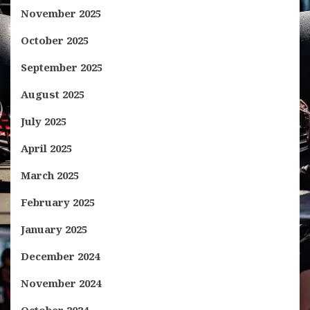
November 2025
October 2025
September 2025
August 2025
July 2025
April 2025
March 2025
February 2025
January 2025
December 2024
November 2024