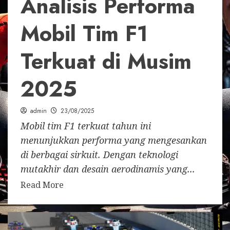
Analisis Performa
Mobil Tim F1
Terkuat di Musim
2025
admin
23/08/2025
Mobil tim F1 terkuat tahun ini
menunjukkan performa yang mengesankan
di berbagai sirkuit. Dengan teknologi
mutakhir dan desain aerodinamis yang...
Read More