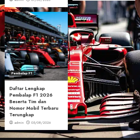
Pembalap F1
Daftar Lengkap
Pembalap F1 2026
Beserta Tim dan
Nomor Mobil Terbaru
Terungkap
admin
05/08/2026