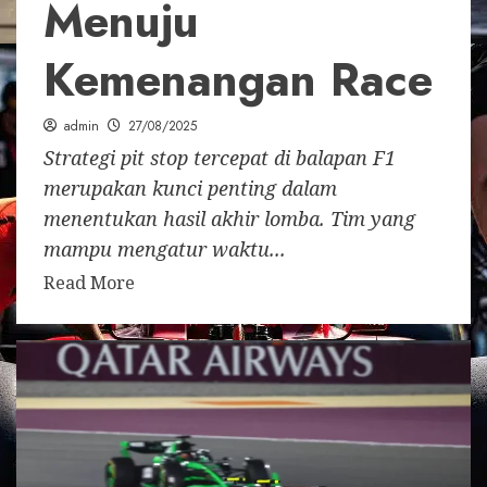
Menuju
Kemenangan Race
admin
27/08/2025
Strategi pit stop tercepat di balapan F1
merupakan kunci penting dalam
menentukan hasil akhir lomba. Tim yang
mampu mengatur waktu...
Read More