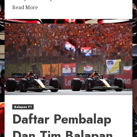
Read More
Balapan F1
Daftar Pembalap
Dan Tim Balapan