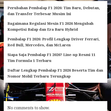
Perubahan Pembalap F1 2026: Tim Baru, Debutan,
dan Transfer Terbesar Musim Ini
Bagaimana Regulasi Mesin F1 2026 Mengubah
Kompetisi Balap dan Era Baru Hybrid
Pembalap F1 2026: Profil Lengkap Driver Ferrari,
Red Bull, Mercedes, dan McLaren
Siapa Saja Pembalap F1 2026? Line-up Resmi 11
Tim Formula 1 Terbaru
Daftar Lengkap Pembalap F1 2026 Beserta Tim dan
Nomor Mobil Terbaru Terungkap
Recent Comments
No comments to show.