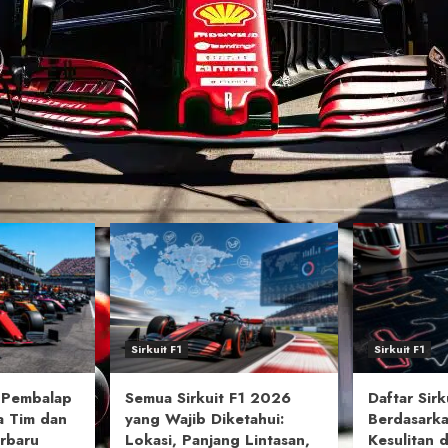
Sirkuit F1
Sirkuit F1
 Pembalap
Semua Sirkuit F1 2026
Daftar Sir
a Tim dan
yang Wajib Diketahui:
Berdasarka
rbaru
Lokasi, Panjang Lintasan,
Kesulitan d