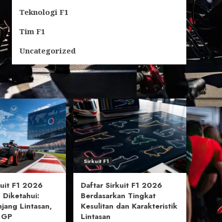
Teknologi F1
Tim F1
Uncategorized
Sirkuit F1
uit F1 2026
Daftar Sirkuit F1 2026
 Diketahui:
Berdasarkan Tingkat
njang Lintasan,
Kesulitan dan Karakteristik
l GP
Lintasan