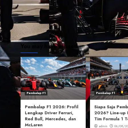
You may have missed
Pembalap F1
Pembalap F1
Pembalap F1 2026: Profil
Siapa Saja Pemb
Lengkap Driver Ferrari,
2026? Line-up 
Red Bull, Mercedes, dan
Tim Formula 1 T
McLaren
admin
06/08/2