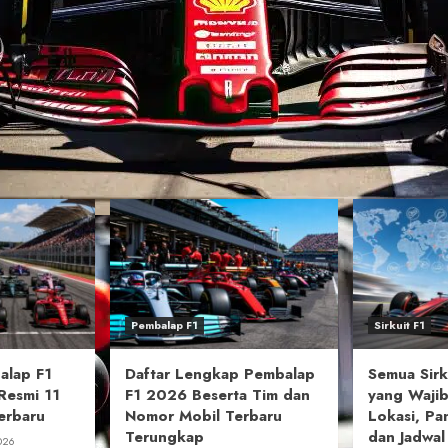
Pembalap F1
Sirkuit F1
alap F1
Daftar Lengkap Pembalap
Semua Sirk
Resmi 11
F1 2026 Beserta Tim dan
yang Wajib
erbaru
Nomor Mobil Terbaru
Lokasi, Pa
Terungkap
dan Jadwa
026