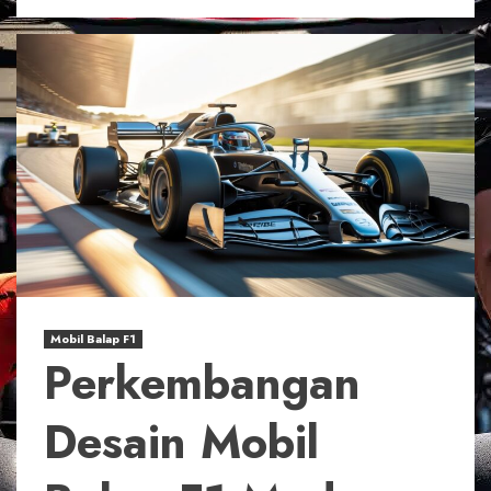
Mobil Balap F1
Perkembangan
Desain Mobil