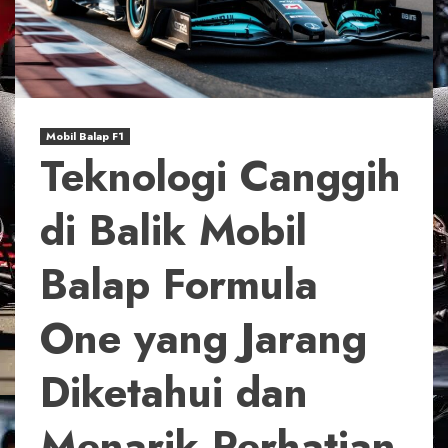
Mobil Balap F1
Teknologi Canggih
di Balik Mobil
Balap Formula
One yang Jarang
Diketahui dan
Menarik Perhatian