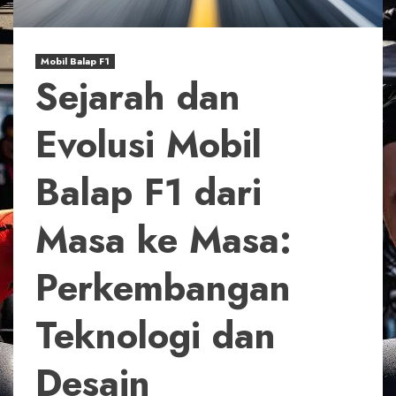
Mobil Balap F1
Sejarah dan
Evolusi Mobil
Balap F1 dari
Masa ke Masa:
Perkembangan
Teknologi dan
Desain