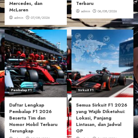
Mercedes, dan
Terbaru
McLaren
admin
06/08/2026
admin
07/08/2026
Pembalap F1
Sirkuit F1
Daftar Lengkap
Semua Sirkuit F1 2026
Pembalap F1 2026
yang Wajib Diketahui:
Beserta Tim dan
Lokasi, Panjang
Nomor Mobil Terbaru
Lintasan, dan Jadwal
Terungkap
GP