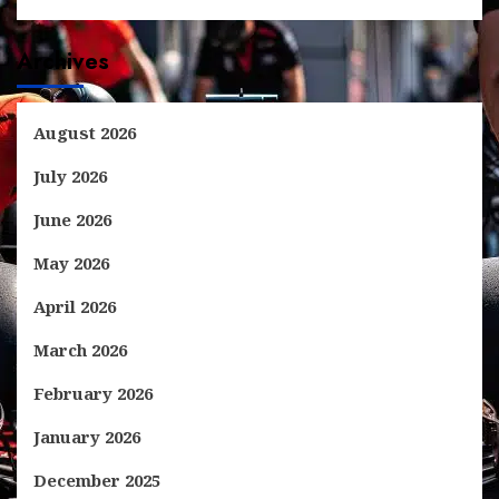
Archives
August 2026
July 2026
June 2026
May 2026
April 2026
March 2026
February 2026
January 2026
December 2025