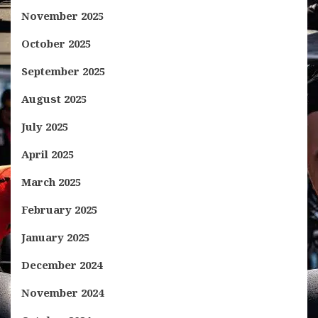
November 2025
October 2025
September 2025
August 2025
July 2025
April 2025
March 2025
February 2025
January 2025
December 2024
November 2024