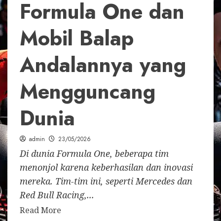
Formula One dan
Mobil Balap
Andalannya yang
Mengguncang
Dunia
admin
23/05/2026
Di dunia Formula One, beberapa tim
menonjol karena keberhasilan dan inovasi
mereka. Tim-tim ini, seperti Mercedes dan
Red Bull Racing,...
Read More