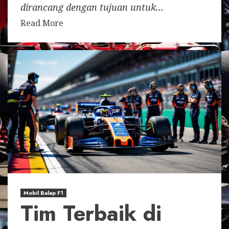
dirancang dengan tujuan untuk...
Read More
Mobil Balap F1
Tim Terbaik di