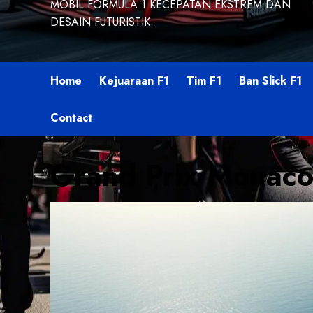
MOBIL FORMULA 1 KECEPATAN EKSTREM DAN
DESAIN FUTURISTIK.
Home
Kejuaraan F1
Tim F1
Ban Slick F1
Contact
Grand Prix Monaco