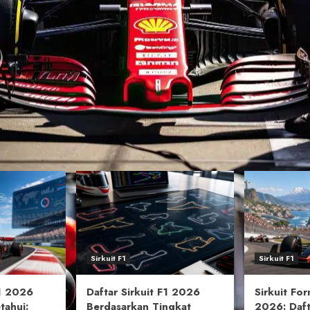
Sirkuit F1
Sirkuit F1
F1 2026
Daftar Sirkuit F1 2026
Sirkuit Fo
tahui:
Berdasarkan Tingkat
2026: Daf