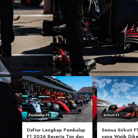
You may have missed
Pembalap F1
Sirkuit F1
Daftar Lengkap Pembalap
Semua Sirkuit 
F1 2026 Beserta Tim dan
yang Wajib Dike