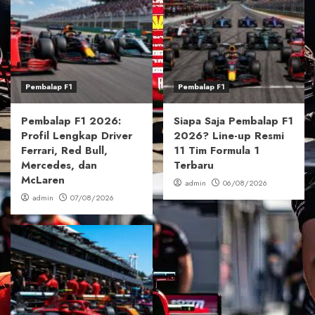
Pembalap F1
Pembalap F1
Pembalap F1 2026:
Siapa Saja Pembalap F1
Profil Lengkap Driver
2026? Line-up Resmi
Ferrari, Red Bull,
11 Tim Formula 1
Mercedes, dan
Terbaru
McLaren
admin
06/08/2026
admin
07/08/2026