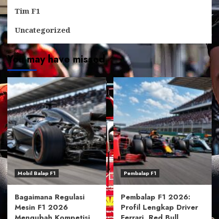
Tim F1
Uncategorized
You may have missed
Mobil Balap F1
Pembalap F1
Bagaimana Regulasi
Pembalap F1 2026:
Mesin F1 2026
Profil Lengkap Driver
Mengubah Kompetisi
Ferrari, Red Bull,