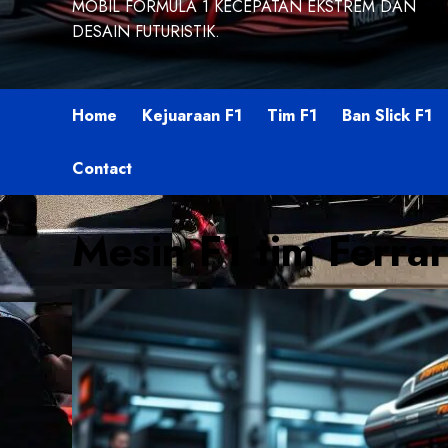
MOBIL FORMULA 1 KECEPATAN EKSTREM DAN
DESAIN FUTURISTIK.
Home
Kejuaraan F1
Tim F1
Ban Slick F1
Contact
Mesin F1 tim Ferrar