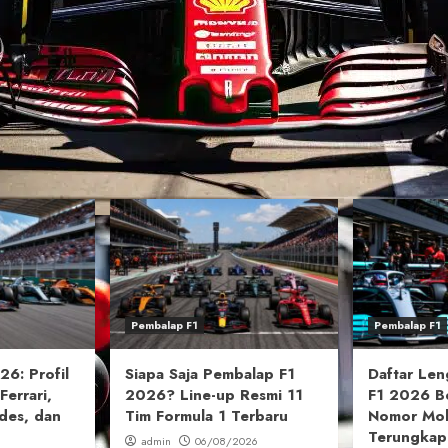
Pembalap F1
Pembalap F1
6: Profil
Siapa Saja Pembalap F1
Daftar Le
Ferrari,
2026? Line-up Resmi 11
F1 2026 B
des, dan
Tim Formula 1 Terbaru
Nomor Mob
Terungkap
admin
06/08/2026