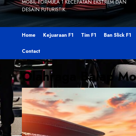
MOBIL FORMULA 1 KECEPATAN EKSTREM DAN
DESAIN FUTURISTIK.
Home
Kejuaraan F1
Tim F1
Ban Slick F1
Contact
Olahraga Balap Mo