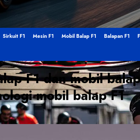
Sirkuit F1
Mesin F1
Mobil Balap F1
Balapan F1
lap F1 dan mobil bala
nologi mobil balap F1