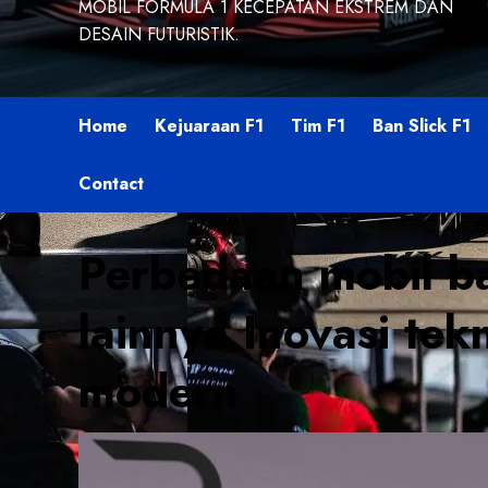
MOBIL FORMULA 1 KECEPATAN EKSTREM DAN
DESAIN FUTURISTIK.
Home
Kejuaraan F1
Tim F1
Ban Slick F1
Contact
Perbedaan mobil ba
lainnya Inovasi tek
modern