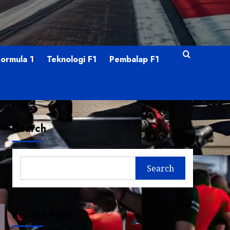
Formula 1
Teknologi F1
Pembalap F1
p
Search
Search
Recent Posts