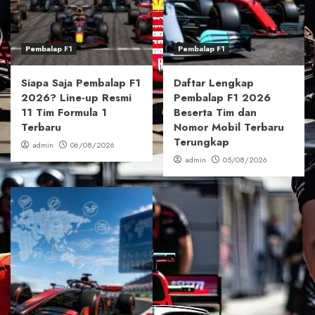
Pembalap F1
Pembalap F1
Siapa Saja Pembalap F1
Daftar Lengkap
2026? Line-up Resmi
Pembalap F1 2026
11 Tim Formula 1
Beserta Tim dan
Terbaru
Nomor Mobil Terbaru
Terungkap
admin
06/08/2026
admin
05/08/2026