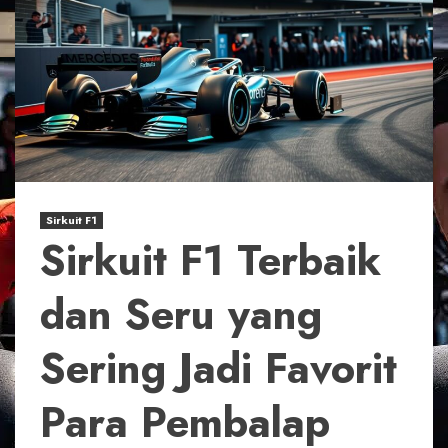
Sirkuit F1
Sirkuit F1 Terbaik
dan Seru yang
Sering Jadi Favorit
Para Pembalap