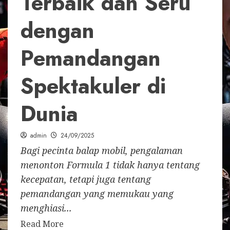
Terbaik dan Seru
dengan
Pemandangan
Spektakuler di
Dunia
admin
24/09/2025
Bagi pecinta balap mobil, pengalaman
menonton Formula 1 tidak hanya tentang
kecepatan, tetapi juga tentang
pemandangan yang memukau yang
menghiasi...
Read More