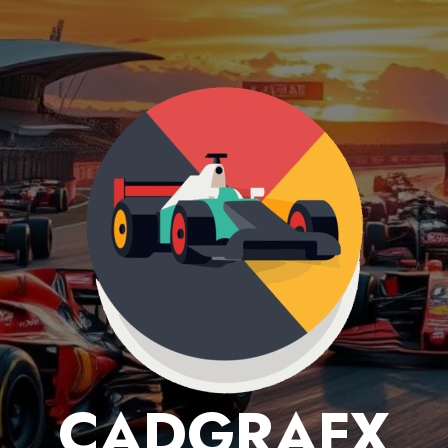
Skip
to
content
CADGRAFX