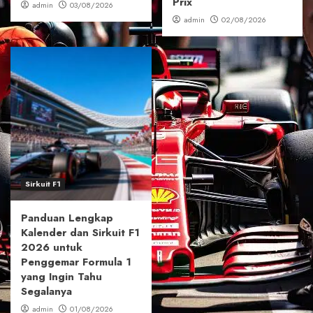
Prix
admin
03/08/2026
admin
02/08/2026
Sirkuit F1
Panduan Lengkap
Kalender dan Sirkuit F1
2026 untuk
Penggemar Formula 1
yang Ingin Tahu
Segalanya
admin
01/08/2026