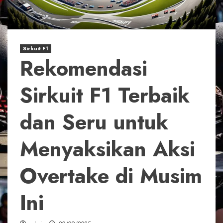
Sirkuit F1
Rekomendasi
Sirkuit F1 Terbaik
dan Seru untuk
Menyaksikan Aksi
Overtake di Musim
Ini