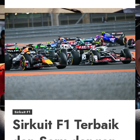
Sirkuit F1
Sirkuit F1 Terbaik