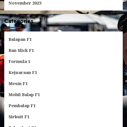
November 2023
Categories
Balapan F1
Ban Slick F1
Formula 1
Kejuaraan F1
Mesin F1
Mobil Balap F1
Pembalap F1
Sirkuit F1