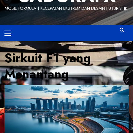
MOBIL FORMULA 1 KECEPATAN EKSTREM DAN DESAIN FUTURISTIK.
Primary
Menu
Sirkuit F1 yang
Menantang