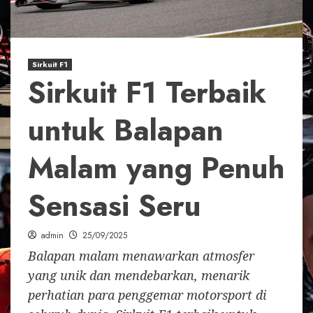
Sirkuit F1
Sirkuit F1 Terbaik
untuk Balapan
Malam yang Penuh
Sensasi Seru
admin
25/09/2025
Balapan malam menawarkan atmosfer
yang unik dan mendebarkan, menarik
perhatian para penggemar motorsport di