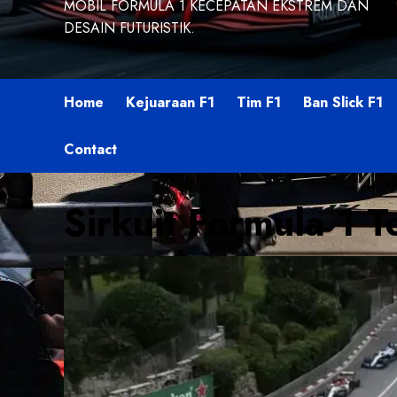
MOBIL FORMULA 1 KECEPATAN EKSTREM DAN
DESAIN FUTURISTIK.
Home
Kejuaraan F1
Tim F1
Ban Slick F1
Contact
Sirkuit Formula 1 T