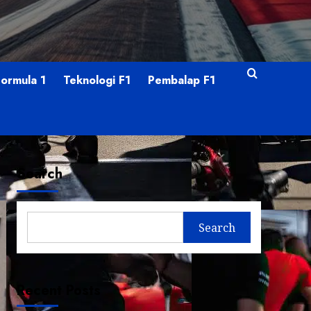
Formula 1
Teknologi F1
Pembalap F1
Search
Search
Recent Posts