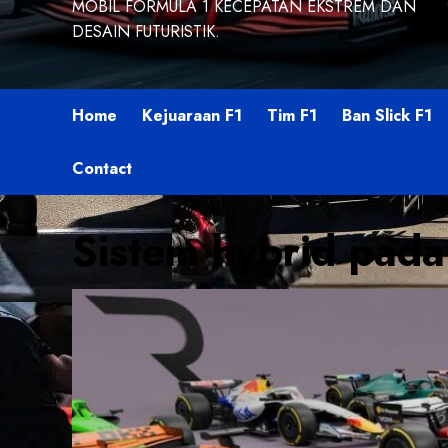
MOBIL FORMULA 1 KECEPATAN EKSTREM DAN
DESAIN FUTURISTIK.
Home
Kejuaraan F1
Tim F1
Ban Slick F1
Contact
Sistem hybrid pada