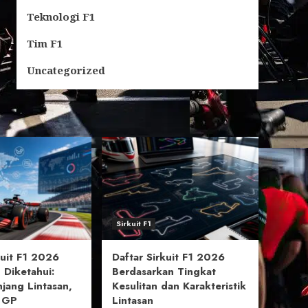
Teknologi F1
Tim F1
Uncategorized
Sirkuit F1
uit F1 2026
Daftar Sirkuit F1 2026
 Diketahui:
Berdasarkan Tingkat
njang Lintasan,
Kesulitan dan Karakteristik
l GP
Lintasan