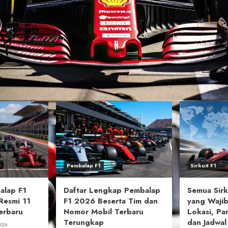
Pembalap F1
Sirkuit F1
alap F1
Daftar Lengkap Pembalap
Semua Sirk
Resmi 11
F1 2026 Beserta Tim dan
yang Wajib
erbaru
Nomor Mobil Terbaru
Lokasi, Pa
Terungkap
dan Jadwa
026