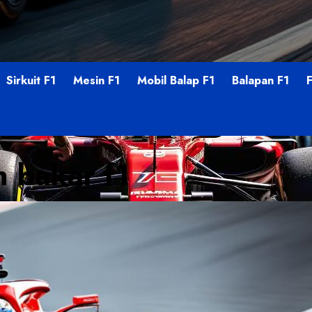
Sirkuit F1
Mesin F1
Mobil Balap F1
Balapan F1
n bakar f1