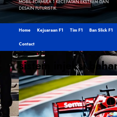
MOBIL FORMULA 1 KECEPATAN EKSTREM DAN
DESAIN FUTURISTIK.
Home
Kejuaraan F1
Tim F1
Ban Slick F1
Contact
sistem injeksi baha