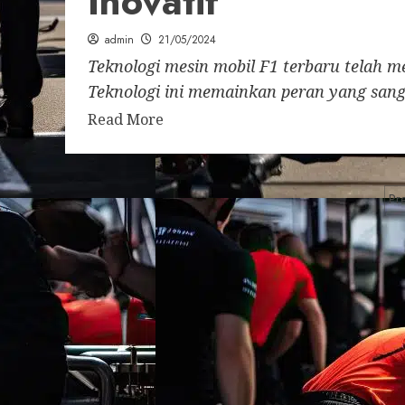
Inovatif
admin
21/05/2024
Teknologi mesin mobil F1 terbaru telah 
Teknologi ini memainkan peran yang sanga
Read More
P
Pr
p