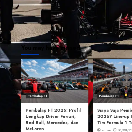
You may have missed
Pembalap F1
Pembalap F1
Pembalap F1 2026: Profil
Siapa Saja Pemb
Lengkap Driver Ferrari,
2026? Line-up 
Red Bull, Mercedes, dan
Tim Formula 1 T
McLaren
admin
06/08/2