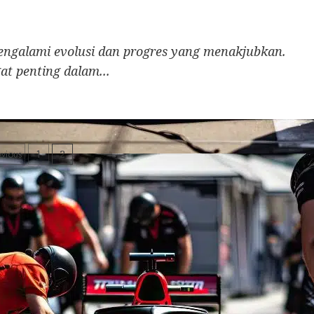
mengalami evolusi dan progres yang menakjubkan.
t penting dalam...
osts
evious
1
2
agination