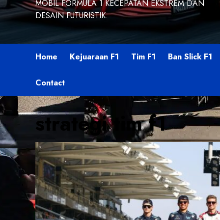
MOBIL FORMULA 1 KECEPATAN EKSTREM DAN
DESAIN FUTURISTIK.
Home
Kejuaraan F1
Tim F1
Ban Slick F1
Contact
strategi tim f1