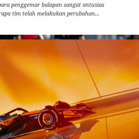
para penggemar balapan sangat antusias
apa tim telah melakukan perubahan...