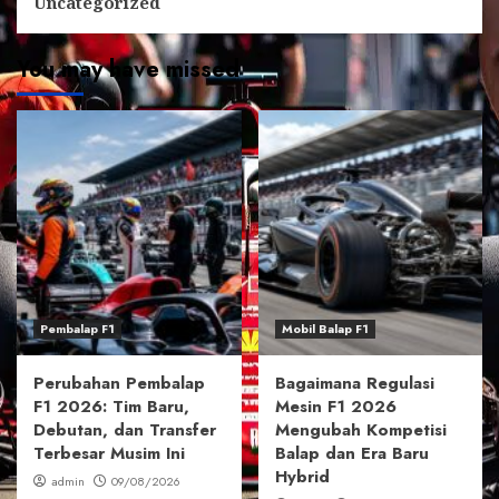
Uncategorized
You may have missed
Pembalap F1
Mobil Balap F1
Perubahan Pembalap
Bagaimana Regulasi
F1 2026: Tim Baru,
Mesin F1 2026
Debutan, dan Transfer
Mengubah Kompetisi
Terbesar Musim Ini
Balap dan Era Baru
Hybrid
admin
09/08/2026