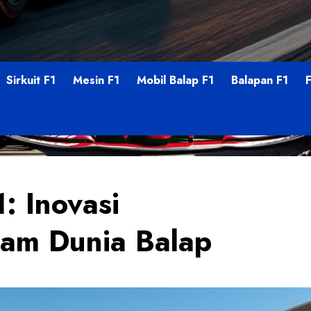
Sirkuit F1
Mesin F1
Mobil Balap F1
Balapan F1
: Inovasi
am Dunia Balap