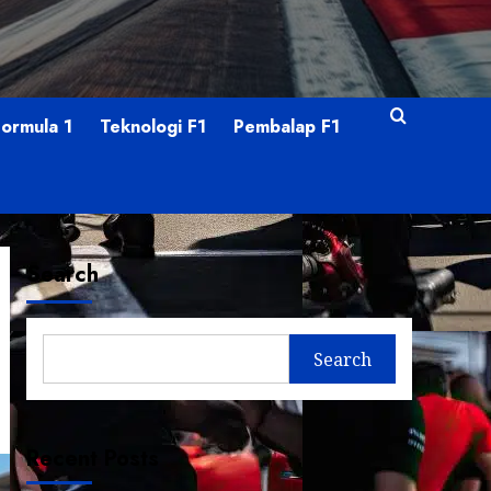
Formula 1
Teknologi F1
Pembalap F1
Search
Search
Recent Posts