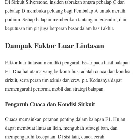
Di Sirkuit Silverstone, insiden tabrakan antara pebalap C dan
pebalap D membuka peluang bagi Pembalap A untuk meraih
podium. Setiap balapan memberikan tantangan tersendiri, dan
keputusan tim pit juga berperan besar dalam hasil akhir.
Dampak Faktor Luar Lintasan
Faktor luar lintasan memiliki pengaruh besar pada hasil balapan
F1. Dua hal utama yang berkontribusi adalah cuaca dan kondisi
sirkuit, serta peran tim teknis dan crew pit. Keduanya dapat
memengaruhi performa mobil dan strategi balapan.
Pengaruh Cuaca dan Kondisi Sirkuit
Cuaca memainkan peranan penting dalam balapan F1. Hujan
dapat membuat lintasan licin, mengubah strategi ban, dan
mempengaruhi kecepatan. Di sisi lain, cuaca cerah