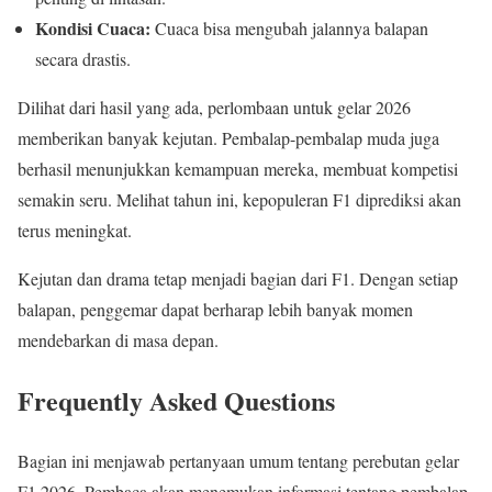
Kondisi Cuaca:
Cuaca bisa mengubah jalannya balapan
secara drastis.
Dilihat dari hasil yang ada, perlombaan untuk gelar 2026
memberikan banyak kejutan. Pembalap-pembalap muda juga
berhasil menunjukkan kemampuan mereka, membuat kompetisi
semakin seru. Melihat tahun ini, kepopuleran F1 diprediksi akan
terus meningkat.
Kejutan dan drama tetap menjadi bagian dari F1. Dengan setiap
balapan, penggemar dapat berharap lebih banyak momen
mendebarkan di masa depan.
Frequently Asked Questions
Bagian ini menjawab pertanyaan umum tentang perebutan gelar
F1 2026. Pembaca akan menemukan informasi tentang pembalap,