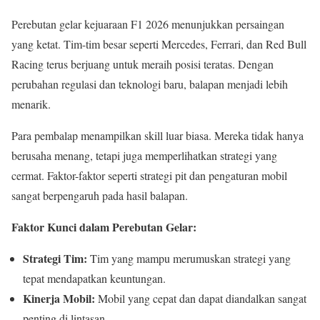
Perebutan gelar kejuaraan F1 2026 menunjukkan persaingan
yang ketat. Tim-tim besar seperti Mercedes, Ferrari, dan Red Bull
Racing terus berjuang untuk meraih posisi teratas. Dengan
perubahan regulasi dan teknologi baru, balapan menjadi lebih
menarik.
Para pembalap menampilkan skill luar biasa. Mereka tidak hanya
berusaha menang, tetapi juga memperlihatkan strategi yang
cermat. Faktor-faktor seperti strategi pit dan pengaturan mobil
sangat berpengaruh pada hasil balapan.
Faktor Kunci dalam Perebutan Gelar:
Strategi Tim:
Tim yang mampu merumuskan strategi yang
tepat mendapatkan keuntungan.
Kinerja Mobil:
Mobil yang cepat dan dapat diandalkan sangat
penting di lintasan.