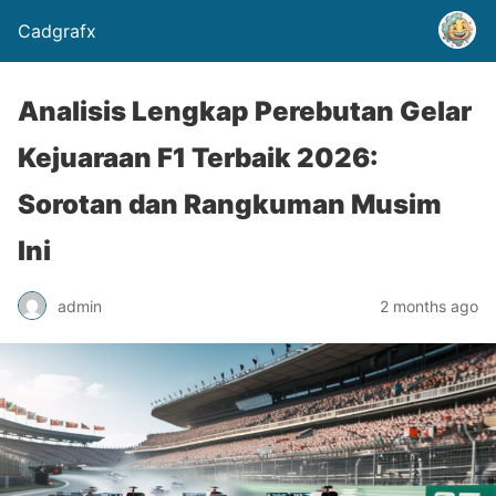
Cadgrafx
Analisis Lengkap Perebutan Gelar
Kejuaraan F1 Terbaik 2026:
Sorotan dan Rangkuman Musim
Ini
admin
2 months ago