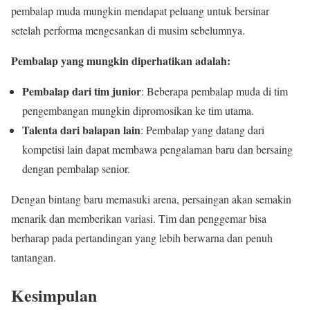
pembalap muda mungkin mendapat peluang untuk bersinar
setelah performa mengesankan di musim sebelumnya.
Pembalap yang mungkin diperhatikan adalah:
Pembalap dari tim junior
: Beberapa pembalap muda di tim
pengembangan mungkin dipromosikan ke tim utama.
Talenta dari balapan lain
: Pembalap yang datang dari
kompetisi lain dapat membawa pengalaman baru dan bersaing
dengan pembalap senior.
Dengan bintang baru memasuki arena, persaingan akan semakin
menarik dan memberikan variasi. Tim dan penggemar bisa
berharap pada pertandingan yang lebih berwarna dan penuh
tantangan.
Kesimpulan