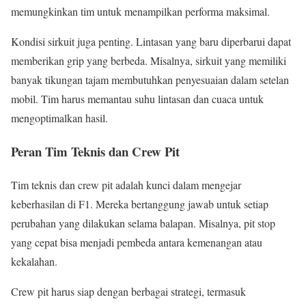
memungkinkan tim untuk menampilkan performa maksimal.
Kondisi sirkuit juga penting. Lintasan yang baru diperbarui dapat
memberikan grip yang berbeda. Misalnya, sirkuit yang memiliki
banyak tikungan tajam membutuhkan penyesuaian dalam setelan
mobil. Tim harus memantau suhu lintasan dan cuaca untuk
mengoptimalkan hasil.
Peran Tim Teknis dan Crew Pit
Tim teknis dan crew pit adalah kunci dalam mengejar
keberhasilan di F1. Mereka bertanggung jawab untuk setiap
perubahan yang dilakukan selama balapan. Misalnya, pit stop
yang cepat bisa menjadi pembeda antara kemenangan atau
kekalahan.
Crew pit harus siap dengan berbagai strategi, termasuk