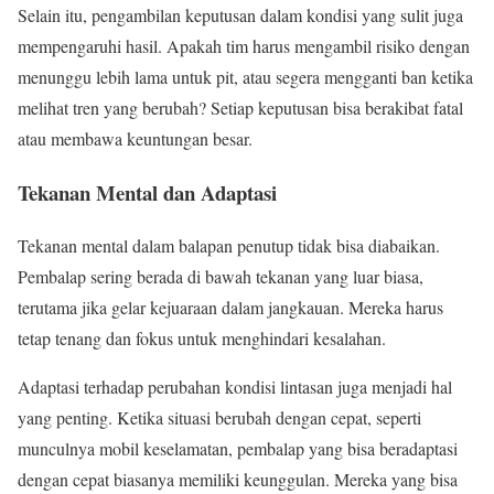
Selain itu, pengambilan keputusan dalam kondisi yang sulit juga
mempengaruhi hasil. Apakah tim harus mengambil risiko dengan
menunggu lebih lama untuk pit, atau segera mengganti ban ketika
melihat tren yang berubah? Setiap keputusan bisa berakibat fatal
atau membawa keuntungan besar.
Tekanan Mental dan Adaptasi
Tekanan mental dalam balapan penutup tidak bisa diabaikan.
Pembalap sering berada di bawah tekanan yang luar biasa,
terutama jika gelar kejuaraan dalam jangkauan. Mereka harus
tetap tenang dan fokus untuk menghindari kesalahan.
Adaptasi terhadap perubahan kondisi lintasan juga menjadi hal
yang penting. Ketika situasi berubah dengan cepat, seperti
munculnya mobil keselamatan, pembalap yang bisa beradaptasi
dengan cepat biasanya memiliki keunggulan. Mereka yang bisa