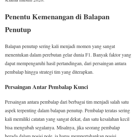
Penentu Kemenangan di Balapan
Penutup
Balapan penutup sering kali menjadi momen yang sangat
menentukan dalam perebutan gelar dunia F1. Banyak faktor yang
dapat mempengaruhi hasil pertandingan, dari persaingan antara
pembalap hingga strategi tim yang diterapkan.
Persaingan Antar Pembalap Kunci
Persaingan antara pembalap dari berbagai tim menjadi salah satu
aspek terpenting dalam balapan penutup. Pembalap teratas sering
kali memiliki catatan yang sangat dekat, dan satu kesalahan kecil
bisa mengubah segalanya. Misalnya, jika seorang pembalap
berada dalam posisi pole, ia harus mempertahankan posisi