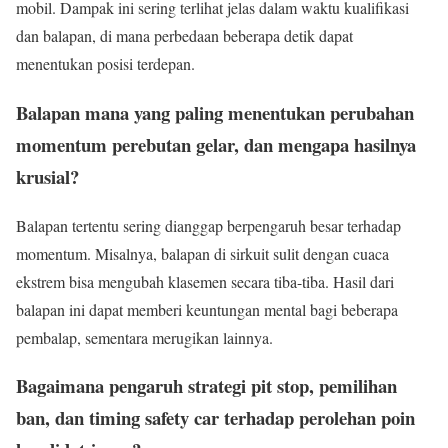
mobil. Dampak ini sering terlihat jelas dalam waktu kualifikasi
dan balapan, di mana perbedaan beberapa detik dapat
menentukan posisi terdepan.
Balapan mana yang paling menentukan perubahan
momentum perebutan gelar, dan mengapa hasilnya
krusial?
Balapan tertentu sering dianggap berpengaruh besar terhadap
momentum. Misalnya, balapan di sirkuit sulit dengan cuaca
ekstrem bisa mengubah klasemen secara tiba-tiba. Hasil dari
balapan ini dapat memberi keuntungan mental bagi beberapa
pembalap, sementara merugikan lainnya.
Bagaimana pengaruh strategi pit stop, pemilihan
ban, dan timing safety car terhadap perolehan poin