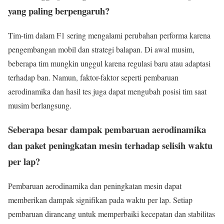
yang paling berpengaruh?
Tim-tim dalam F1 sering mengalami perubahan performa karena
pengembangan mobil dan strategi balapan. Di awal musim,
beberapa tim mungkin unggul karena regulasi baru atau adaptasi
terhadap ban. Namun, faktor-faktor seperti pembaruan
aerodinamika dan hasil tes juga dapat mengubah posisi tim saat
musim berlangsung.
Seberapa besar dampak pembaruan aerodinamika
dan paket peningkatan mesin terhadap selisih waktu
per lap?
Pembaruan aerodinamika dan peningkatan mesin dapat
memberikan dampak signifikan pada waktu per lap. Setiap
pembaruan dirancang untuk memperbaiki kecepatan dan stabilitas