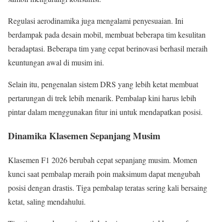
Regulasi aerodinamika juga mengalami penyesuaian. Ini
berdampak pada desain mobil, membuat beberapa tim kesulitan
beradaptasi. Beberapa tim yang cepat berinovasi berhasil meraih
keuntungan awal di musim ini.
Selain itu, pengenalan sistem DRS yang lebih ketat membuat
pertarungan di trek lebih menarik. Pembalap kini harus lebih
pintar dalam menggunakan fitur ini untuk mendapatkan posisi.
Dinamika Klasemen Sepanjang Musim
Klasemen F1 2026 berubah cepat sepanjang musim. Momen
kunci saat pembalap meraih poin maksimum dapat mengubah
posisi dengan drastis. Tiga pembalap teratas sering kali bersaing
ketat, saling mendahului.