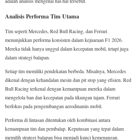
adalah analisis mengenai hal-hal tersebut.
Analisis Performa Tim Utama
Tim seperti Mercedes, Red Bull Racing, dan Ferrari
menunjukkan performa konsisten dalam kejuaraan F1 2026.
Mereka tidak hanya unggul dalam kecepatan mobil, tetapi juga
dalam strategi balapan.
Setiap tim memiliki pendekatan berbeda. Misalnya, Mercedes
dikenal dengan kehandalan mesin dan pit stop yang efisien. Red
Bull Racing terkenal dengan kemampuan mereka dalam
mengelola ban dan kecepatan pada tikungan tajam. Ferrari
berfokus pada pengembangan aerodinamis mobil.
Performa di lintasan ditentukan oleh kombinasi antara
kemampuan tim dan pembalap. Keputusan yang tepat dalam
memilih strategi balapan bisa menjadi kunci kemenangan.