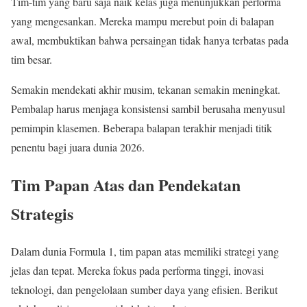
Tim-tim yang baru saja naik kelas juga menunjukkan performa
yang mengesankan. Mereka mampu merebut poin di balapan
awal, membuktikan bahwa persaingan tidak hanya terbatas pada
tim besar.
Semakin mendekati akhir musim, tekanan semakin meningkat.
Pembalap harus menjaga konsistensi sambil berusaha menyusul
pemimpin klasemen. Beberapa balapan terakhir menjadi titik
penentu bagi juara dunia 2026.
Tim Papan Atas dan Pendekatan
Strategis
Dalam dunia Formula 1, tim papan atas memiliki strategi yang
jelas dan tepat. Mereka fokus pada performa tinggi, inovasi
teknologi, dan pengelolaan sumber daya yang efisien. Berikut