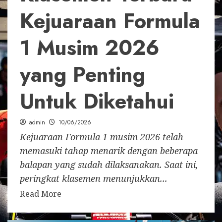
Kejuaraan Formula
1 Musim 2026
yang Penting
Untuk Diketahui
admin
10/06/2026
Kejuaraan Formula 1 musim 2026 telah
memasuki tahap menarik dengan beberapa
balapan yang sudah dilaksanakan. Saat ini,
peringkat klasemen menunjukkan...
Read More