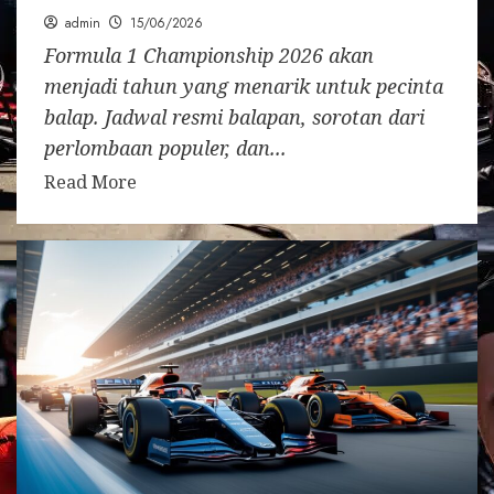
admin
15/06/2026
Formula 1 Championship 2026 akan
menjadi tahun yang menarik untuk pecinta
balap. Jadwal resmi balapan, sorotan dari
perlombaan populer, dan...
Read More