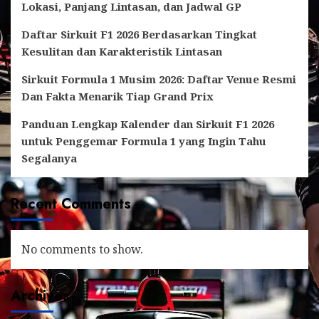
Lokasi, Panjang Lintasan, dan Jadwal GP
Daftar Sirkuit F1 2026 Berdasarkan Tingkat
Kesulitan dan Karakteristik Lintasan
Sirkuit Formula 1 Musim 2026: Daftar Venue Resmi
Dan Fakta Menarik Tiap Grand Prix
Panduan Lengkap Kalender dan Sirkuit F1 2026
untuk Penggemar Formula 1 yang Ingin Tahu
Segalanya
Recent Comments
No comments to show.
Archives