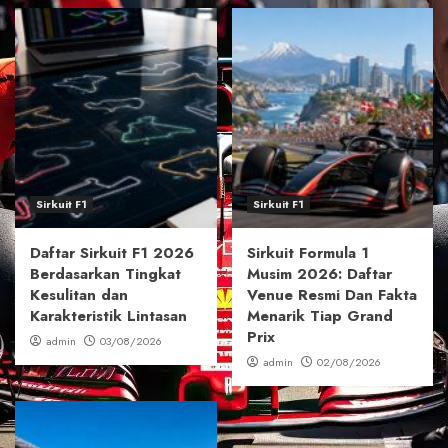
Sirkuit F1
Sirkuit F1
Daftar Sirkuit F1 2026
Sirkuit Formula 1
Berdasarkan Tingkat
Musim 2026: Daftar
Kesulitan dan
Venue Resmi Dan Fakta
Karakteristik Lintasan
Menarik Tiap Grand
Prix
admin
03/08/2026
admin
02/08/2026