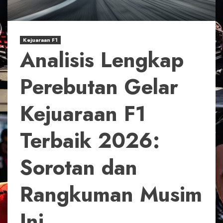
Kejuaraan F1
Analisis Lengkap
Perebutan Gelar
Kejuaraan F1
Terbaik 2026:
Sorotan dan
Rangkuman Musim
Ini