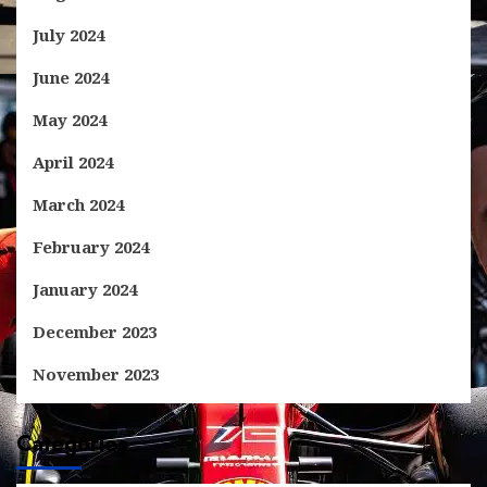
July 2024
June 2024
May 2024
April 2024
March 2024
February 2024
January 2024
December 2023
November 2023
Categories