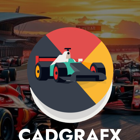
Skip
to
content
CADGRAFX