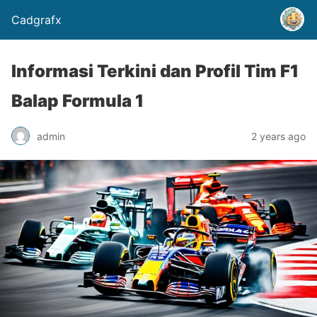
Cadgrafx
Informasi Terkini dan Profil Tim F1
Balap Formula 1
admin
2 years ago