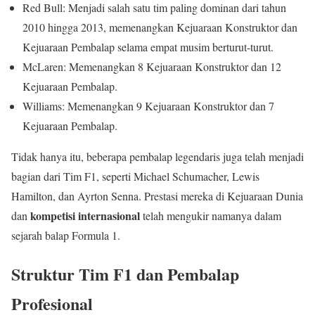
Red Bull: Menjadi salah satu tim paling dominan dari tahun
2010 hingga 2013, memenangkan Kejuaraan Konstruktor dan
Kejuaraan Pembalap selama empat musim berturut-turut.
McLaren: Memenangkan 8 Kejuaraan Konstruktor dan 12
Kejuaraan Pembalap.
Williams: Memenangkan 9 Kejuaraan Konstruktor dan 7
Kejuaraan Pembalap.
Tidak hanya itu, beberapa pembalap legendaris juga telah menjadi
bagian dari Tim F1, seperti Michael Schumacher, Lewis
Hamilton, dan Ayrton Senna. Prestasi mereka di Kejuaraan Dunia
kompetisi internasional
dan
telah mengukir namanya dalam
sejarah balap Formula 1.
Struktur Tim F1 dan Pembalap
Profesional