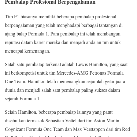
Pembalap Profesional Berpengalaman
Tim F1 biasanya memiliki beberapa pembalap profesional
berpengalaman yang telah menghadapi berbagai tantangan di
ajang balap Formula 1. Para pembalap ini telah membangun
reputasi dalam karier mereka dan menjadi andalan tim untuk
mencapai kemenangan.
Salah satu pembalap terkenal adalah Lewis Hamilton, yang saat
ini berkompetisi untuk tim Mercedes-AMG Petronas Formula
One Team. Hamilton telah memenangkan sejumlah gelar juara
dunia dan menjadi salah satu pembalap paling sukses dalam
sejarah Formula 1.
Selain Hamilton, beberapa pembalap lainnya yang patut
disebutkan termasuk Sebastian Vettel dari tim Aston Martin
Cognizant Formula One Team dan Max Verstappen dari tim Red