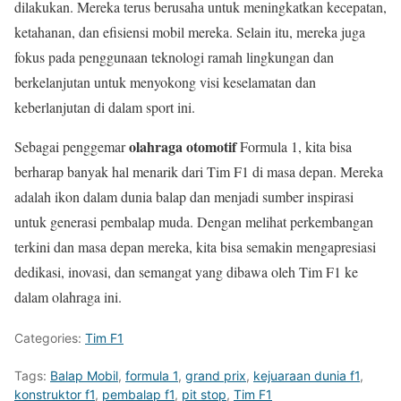
dilakukan. Mereka terus berusaha untuk meningkatkan kecepatan,
ketahanan, dan efisiensi mobil mereka. Selain itu, mereka juga
fokus pada penggunaan teknologi ramah lingkungan dan
berkelanjutan untuk menyokong visi keselamatan dan
keberlanjutan di dalam sport ini.
olahraga otomotif
Sebagai penggemar
Formula 1, kita bisa
berharap banyak hal menarik dari Tim F1 di masa depan. Mereka
adalah ikon dalam dunia balap dan menjadi sumber inspirasi
untuk generasi pembalap muda. Dengan melihat perkembangan
terkini dan masa depan mereka, kita bisa semakin mengapresiasi
dedikasi, inovasi, dan semangat yang dibawa oleh Tim F1 ke
dalam olahraga ini.
Categories:
Tim F1
Tags:
Balap Mobil
,
formula 1
,
grand prix
,
kejuaraan dunia f1
,
konstruktor f1
,
pembalap f1
,
pit stop
,
Tim F1