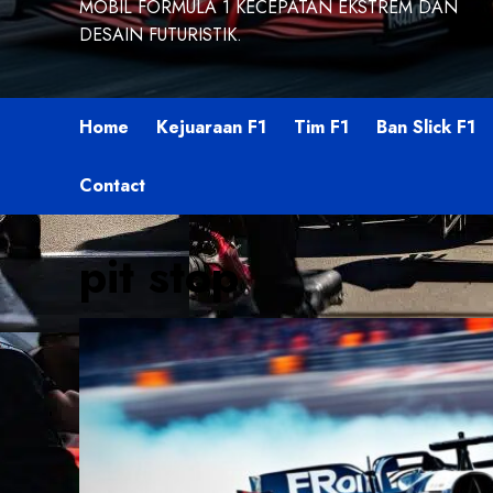
MOBIL FORMULA 1 KECEPATAN EKSTREM DAN
DESAIN FUTURISTIK.
Home
Kejuaraan F1
Tim F1
Ban Slick F1
Contact
pit stop