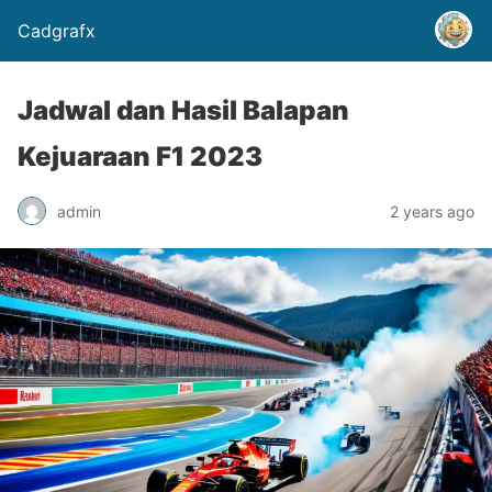
Cadgrafx
Jadwal dan Hasil Balapan
Kejuaraan F1 2023
admin
2 years ago