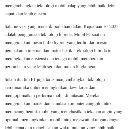
mengembangkan teknologi mobil balap yang lebih baik, lebih
cepat, dan lebih efisien.
Satu inovasi yang menarik perhatian dalam Kejuaraan F1 2023
adalah penggunaan teknologi hibrida. Mobil F1 saat ini
menggunakan mesin turbo hybrid yang terdiri dari mesin
pembakaran internal dan motor listrik. Teknologi hibrida ini
meningkatkan efisiensi dan tenaga mobil, memberikan
perlombaan yang lebih seru dan ramah lingkungan.
Selain itu, tim F1 juga terus mengembangkan teknologi
aerodinamika untuk meningkatkan downforce dan
mengoptimalkan performa mobil di lintasan. Mereka
menggunakan model dan simulasi komputer canggih untuk
merancang bentuk mobil yang menghasilkan tekanan angin yang
optimal, memungkinkan mobil untuk melewati tikungan dengan
lebih cepat dan menghasilkan waktu putaran yang lebih baik.