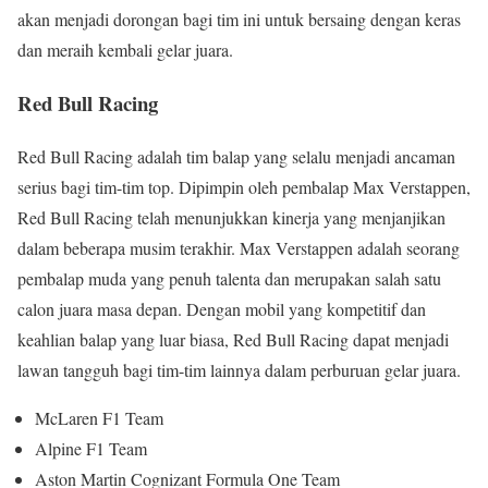
akan menjadi dorongan bagi tim ini untuk bersaing dengan keras
dan meraih kembali gelar juara.
Red Bull Racing
Red Bull Racing adalah tim balap yang selalu menjadi ancaman
serius bagi tim-tim top. Dipimpin oleh pembalap Max Verstappen,
Red Bull Racing telah menunjukkan kinerja yang menjanjikan
dalam beberapa musim terakhir. Max Verstappen adalah seorang
pembalap muda yang penuh talenta dan merupakan salah satu
calon juara masa depan. Dengan mobil yang kompetitif dan
keahlian balap yang luar biasa, Red Bull Racing dapat menjadi
lawan tangguh bagi tim-tim lainnya dalam perburuan gelar juara.
McLaren F1 Team
Alpine F1 Team
Aston Martin Cognizant Formula One Team