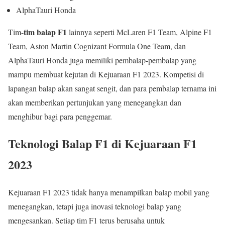
AlphaTauri Honda
tim balap F1
Tim-
lainnya seperti McLaren F1 Team, Alpine F1
Team, Aston Martin Cognizant Formula One Team, dan
AlphaTauri Honda juga memiliki pembalap-pembalap yang
mampu membuat kejutan di Kejuaraan F1 2023. Kompetisi di
lapangan balap akan sangat sengit, dan para pembalap ternama ini
akan memberikan pertunjukan yang menegangkan dan
menghibur bagi para penggemar.
Teknologi Balap F1 di Kejuaraan F1
2023
Kejuaraan F1 2023 tidak hanya menampilkan balap mobil yang
menegangkan, tetapi juga inovasi teknologi balap yang
mengesankan. Setiap tim F1 terus berusaha untuk