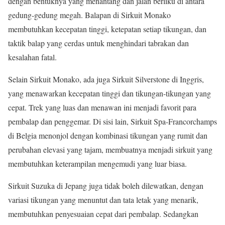
dengan bentuknya yang menantang dan jalan berliku di antara
gedung-gedung megah. Balapan di Sirkuit Monako
membutuhkan kecepatan tinggi, ketepatan setiap tikungan, dan
taktik balap yang cerdas untuk menghindari tabrakan dan
kesalahan fatal.
Selain Sirkuit Monako, ada juga Sirkuit Silverstone di Inggris,
yang menawarkan kecepatan tinggi dan tikungan-tikungan yang
cepat. Trek yang luas dan menawan ini menjadi favorit para
pembalap dan penggemar. Di sisi lain, Sirkuit Spa-Francorchamps
di Belgia menonjol dengan kombinasi tikungan yang rumit dan
perubahan elevasi yang tajam, membuatnya menjadi sirkuit yang
membutuhkan keterampilan mengemudi yang luar biasa.
Sirkuit Suzuka di Jepang juga tidak boleh dilewatkan, dengan
variasi tikungan yang menuntut dan tata letak yang menarik,
membutuhkan penyesuaian cepat dari pembalap. Sedangkan