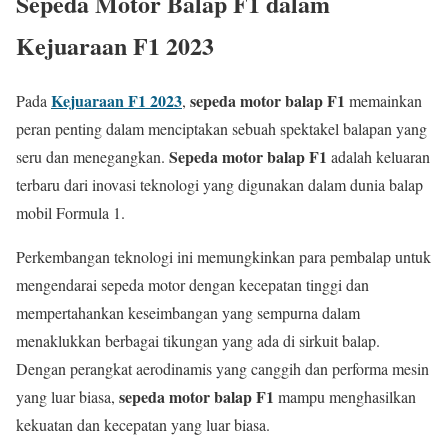
Sepeda Motor Balap F1 dalam
Kejuaraan F1 2023
Kejuaraan F1 2023
sepeda motor balap F1
Pada
,
memainkan
peran penting dalam menciptakan sebuah spektakel balapan yang
Sepeda motor balap F1
seru dan menegangkan.
adalah keluaran
terbaru dari inovasi teknologi yang digunakan dalam dunia balap
mobil Formula 1.
Perkembangan teknologi ini memungkinkan para pembalap untuk
mengendarai sepeda motor dengan kecepatan tinggi dan
mempertahankan keseimbangan yang sempurna dalam
menaklukkan berbagai tikungan yang ada di sirkuit balap.
Dengan perangkat aerodinamis yang canggih dan performa mesin
sepeda motor balap F1
yang luar biasa,
mampu menghasilkan
kekuatan dan kecepatan yang luar biasa.