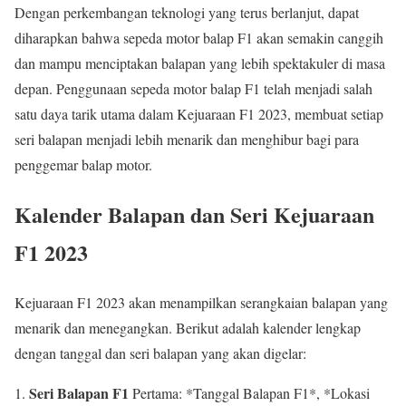
Dengan perkembangan teknologi yang terus berlanjut, dapat
diharapkan bahwa sepeda motor balap F1 akan semakin canggih
dan mampu menciptakan balapan yang lebih spektakuler di masa
depan. Penggunaan sepeda motor balap F1 telah menjadi salah
satu daya tarik utama dalam Kejuaraan F1 2023, membuat setiap
seri balapan menjadi lebih menarik dan menghibur bagi para
penggemar balap motor.
Kalender Balapan dan Seri Kejuaraan
F1 2023
Kejuaraan F1 2023 akan menampilkan serangkaian balapan yang
menarik dan menegangkan. Berikut adalah kalender lengkap
dengan tanggal dan seri balapan yang akan digelar:
Seri Balapan F1
1.
Pertama: *Tanggal Balapan F1*, *Lokasi