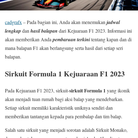
cadgrafx
– Pada bagian ini, Anda akan menemukan
jadwal
lengkap
dan
hasil balapan
dari Kejuaraan F1 2023. Informasi ini
akan memberikan Anda
pembaruan terkini
tentang kapan dan di
mana balapan F1 akan berlangsung serta hasil dari setiap seri
balapan.
Sirkuit Formula 1 Kejuaraan F1 2023
sirkuit Formula 1
Pada Kejuaraan F1 2023, sirkuit-
yang ikonik
akan menjadi tuan rumah bagi aksi balap yang mendebarkan.
Setiap sirkuit memiliki karakteristik uniknya sendiri dan
memberikan tantangan kepada para pembalap dan tim balap.
Salah satu sirkuit yang menjadi sorotan adalah Sirkuit Monako,