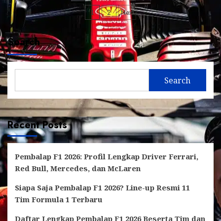
Posts
1
2
Next
pagination
Search
Search
Recent Posts
Pembalap F1 2026: Profil Lengkap Driver Ferrari,
Red Bull, Mercedes, dan McLaren
Siapa Saja Pembalap F1 2026? Line-up Resmi 11
Tim Formula 1 Terbaru
Daftar Lengkap Pembalap F1 2026 Beserta Tim dan