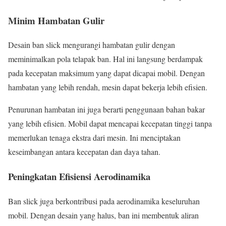
Minim Hambatan Gulir
Desain ban slick mengurangi hambatan gulir dengan
meminimalkan pola telapak ban. Hal ini langsung berdampak
pada kecepatan maksimum yang dapat dicapai mobil. Dengan
hambatan yang lebih rendah, mesin dapat bekerja lebih efisien.
Penurunan hambatan ini juga berarti penggunaan bahan bakar
yang lebih efisien. Mobil dapat mencapai kecepatan tinggi tanpa
memerlukan tenaga ekstra dari mesin. Ini menciptakan
keseimbangan antara kecepatan dan daya tahan.
Peningkatan Efisiensi Aerodinamika
Ban slick juga berkontribusi pada aerodinamika keseluruhan
mobil. Dengan desain yang halus, ban ini membentuk aliran