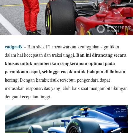
cadgrafx
– Ban slick F1 menawarkan keunggulan signifikan
Ban ini dirancang secara
dalam hal kecepatan dan traksi tinggi.
khusus untuk memberikan cengkeraman optimal pada
permukaan aspal, sehingga cocok untuk balapan di lintasan
kering.
Dengan karakteristik tersebut, pengendara dapat
merasakan responsivitas yang lebih baik saat mengambil tikungan
dengan kecepatan tinggi.