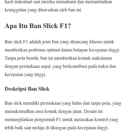
hasil maksimal saat mereka memahami dan memanfaatkan
keunggulan yang ditawarkan oleh ban ini.
Apa Itu Ban Slick F1?
Ban slick F1 adalah jenis ban yang dirancang khusus untuk
memberikan performa optimal dalam balapan kecepatan tinggi.
Tanpa pola berulir, ban ini memberikan kontak maksimum
dengan permukaan aspal, yang berkontribusi pada traksi dan
kecepatan yang tinggi.
Deskripsi Ban Slick
Ban slick memiliki permukaan yang halus dan tanpa pola, yang
memaksimalkan area kontak dengan jalan. Desain ini
memungkinkan pengemudi F1 untuk merasakan kontrol yang
lebih baik saat melaju di tikungan pada kecepatan tinggi.