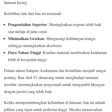
lintasan kering.
Kelebihan lain dari ban ini termasuk:
Pengendalian Superior
: Meningkatkan respons lebih baik
saat melaju di jalur cepat.
Minimalkan Gesekan
: Mengurangi kehilangan tenaga,
sehingga meningkatkan akselerasi.
Daya Tahan Tinggi
: Kualitas material memberikan ketahanan
lebih di kecepatan tinggi.
Dalam situasi balapan, keakuratan dan kestabilan menjadi sangat
penting. Ban slick F1 dirancang untuk menghadapi tuntutan
tersebut, memungkinkan pengemudi untuk mengambil tikungan
dengan presisi yang lebih baik.
Ketika mempertimbangkan kebutuhan di lintasan, ban ini adalah
pilihan yang tepat untuk performa tinggi. Mereka menawarkan