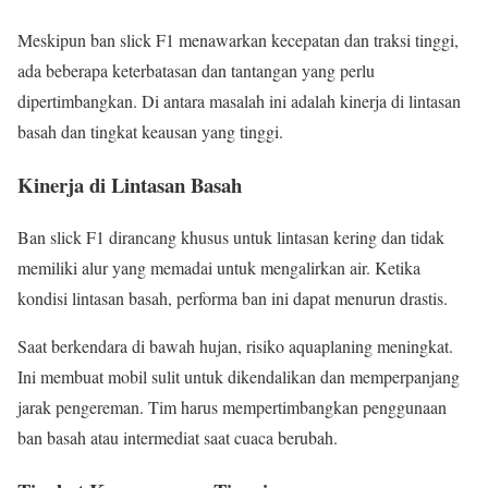
Meskipun ban slick F1 menawarkan kecepatan dan traksi tinggi,
ada beberapa keterbatasan dan tantangan yang perlu
dipertimbangkan. Di antara masalah ini adalah kinerja di lintasan
basah dan tingkat keausan yang tinggi.
Kinerja di Lintasan Basah
Ban slick F1 dirancang khusus untuk lintasan kering dan tidak
memiliki alur yang memadai untuk mengalirkan air. Ketika
kondisi lintasan basah, performa ban ini dapat menurun drastis.
Saat berkendara di bawah hujan, risiko aquaplaning meningkat.
Ini membuat mobil sulit untuk dikendalikan dan memperpanjang
jarak pengereman. Tim harus mempertimbangkan penggunaan
ban basah atau intermediat saat cuaca berubah.