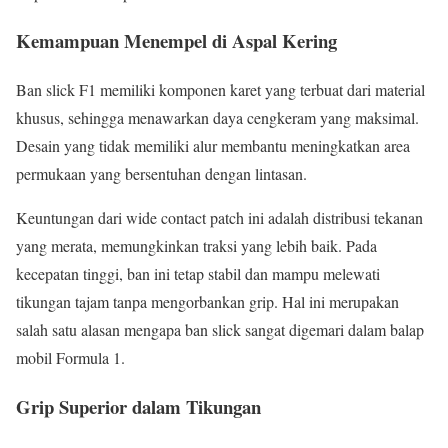
Kemampuan Menempel di Aspal Kering
Ban slick F1 memiliki komponen karet yang terbuat dari material
khusus, sehingga menawarkan daya cengkeram yang maksimal.
Desain yang tidak memiliki alur membantu meningkatkan area
permukaan yang bersentuhan dengan lintasan.
Keuntungan dari wide contact patch ini adalah distribusi tekanan
yang merata, memungkinkan traksi yang lebih baik. Pada
kecepatan tinggi, ban ini tetap stabil dan mampu melewati
tikungan tajam tanpa mengorbankan grip. Hal ini merupakan
salah satu alasan mengapa ban slick sangat digemari dalam balap
mobil Formula 1.
Grip Superior dalam Tikungan