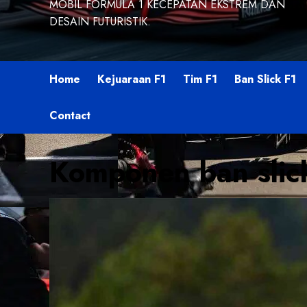
MOBIL FORMULA 1 KECEPATAN EKSTREM DAN
DESAIN FUTURISTIK.
Home
Kejuaraan F1
Tim F1
Ban Slick F1
Contact
Komponen ban slic