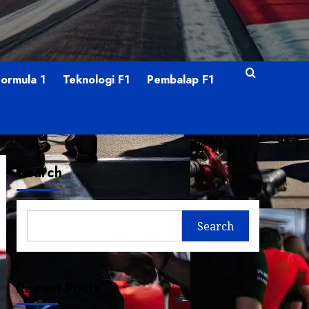
Formula 1
Teknologi F1
Pembalap F1
Search
Search
Recent Posts