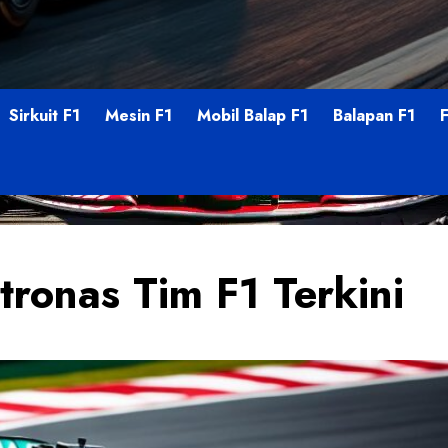
Sirkuit F1
Mesin F1
Mobil Balap F1
Balapan F1
ronas Tim F1 Terkini