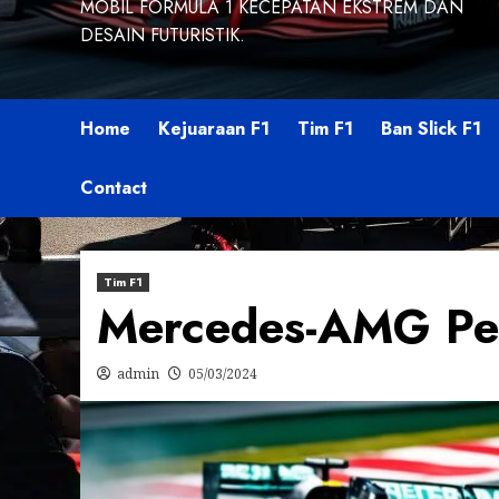
MOBIL FORMULA 1 KECEPATAN EKSTREM DAN
DESAIN FUTURISTIK.
Home
Kejuaraan F1
Tim F1
Ban Slick F1
Contact
Tim F1
Mercedes-AMG Pet
admin
05/03/2024