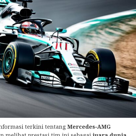
nformasi terkini tentang
Mercedes-AMG
n melihat prestasi tim ini sebagai
juara dunia