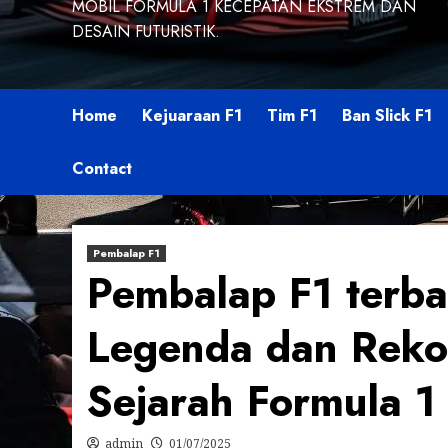
MOBIL FORMULA 1 KECEPATAN EKSTREM DAN
DESAIN FUTURISTIK.
Home
Kejuaraan F1
Tim F1
Ban Slick F1
Contact
Pembalap F1
Pembalap F1 terba
Legenda dan Reko
Sejarah Formula 1
admin
01/07/2025