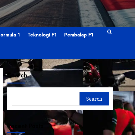
Formula 1
Teknologi F1
Pembalap F1
Search
Search
Recent Posts