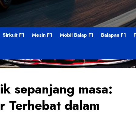
Sirkuit F1
Mesin F1
Mobil Balap F1
Balapan F1
ik sepanjang masa:
r Terhebat dalam