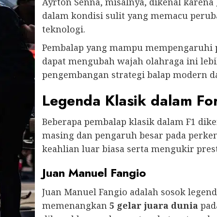
Ayrton Senna, misalnya, dikenal karen
dalam kondisi sulit yang memacu peru
teknologi.
Pembalap yang mampu mempengaruhi pe
dapat mengubah wajah olahraga ini lebih
pengembangan strategi balap modern dan 
Legenda Klasik dalam Fo
Beberapa pembalap klasik dalam F1 dik
masing dan pengaruh besar pada perke
keahlian luar biasa serta mengukir prest
Juan Manuel Fangio
Juan Manuel Fangio adalah sosok legend
memenangkan
5 gelar juara dunia
pada