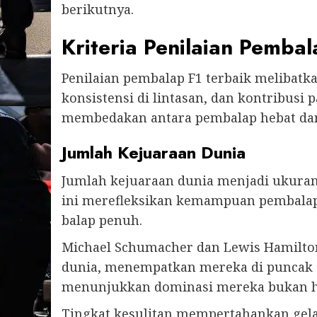
berikutnya.
Kriteria Penilaian Pemba
Penilaian pembalap F1 terbaik melibatk
konsistensi di lintasan, dan kontribusi 
membedakan antara pembalap hebat dan
Jumlah Kejuaraan Dunia
Jumlah kejuaraan dunia menjadi ukuran
ini merefleksikan kemampuan pembala
balap penuh.
Michael Schumacher dan Lewis Hamilton
dunia, menempatkan mereka di puncak se
menunjukkan dominasi mereka bukan han
Tingkat kesulitan mempertahankan gel