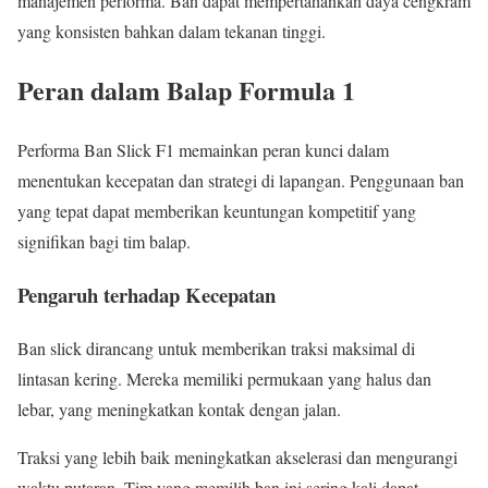
manajemen performa. Ban dapat mempertahankan daya cengkram
yang konsisten bahkan dalam tekanan tinggi.
Peran dalam Balap Formula 1
Performa Ban Slick F1 memainkan peran kunci dalam
menentukan kecepatan dan strategi di lapangan. Penggunaan ban
yang tepat dapat memberikan keuntungan kompetitif yang
signifikan bagi tim balap.
Pengaruh terhadap Kecepatan
Ban slick dirancang untuk memberikan traksi maksimal di
lintasan kering. Mereka memiliki permukaan yang halus dan
lebar, yang meningkatkan kontak dengan jalan.
Traksi yang lebih baik meningkatkan akselerasi dan mengurangi
waktu putaran. Tim yang memilih ban ini sering kali dapat