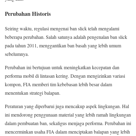
Perubahan Historis
Seiring waktu, regulasi mengenai ban slick telah mengalami
beberapa perubahan. Salah satunya adalah pengenalan ban slick
pada tahun 2011, menggantikan ban basah yang lebih umum
sebelumnya.
Perubahan ini bertujuan untuk meningkatkan kecepatan dan
performa mobil di lintasan kering. Dengan mengizinkan variasi
kompon, FIA memberi tim kebebasan lebih besar dalam
menentukan strategi balapan.
Peraturan yang diperbarui juga mencakup aspek lingkungan. Hal
ini mendorong penggunaan material yang lebih ramah lingkungan
dalam pembuatan ban, sekaligus menjaga performa. Perubahan ini
mencerminkan usaha FIA dalam menciptakan balapan yang lebih