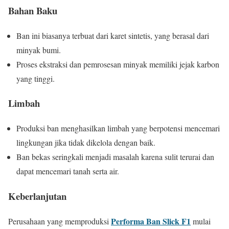
Bahan Baku
Ban ini biasanya terbuat dari karet sintetis, yang berasal dari
minyak bumi.
Proses ekstraksi dan pemrosesan minyak memiliki jejak karbon
yang tinggi.
Limbah
Produksi ban menghasilkan limbah yang berpotensi mencemari
lingkungan jika tidak dikelola dengan baik.
Ban bekas seringkali menjadi masalah karena sulit terurai dan
dapat mencemari tanah serta air.
Keberlanjutan
Performa Ban Slick F1
Perusahaan yang memproduksi
mulai