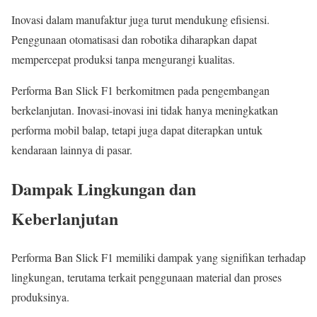
Inovasi dalam manufaktur juga turut mendukung efisiensi.
Penggunaan otomatisasi dan robotika diharapkan dapat
mempercepat produksi tanpa mengurangi kualitas.
Performa Ban Slick F1 berkomitmen pada pengembangan
berkelanjutan. Inovasi-inovasi ini tidak hanya meningkatkan
performa mobil balap, tetapi juga dapat diterapkan untuk
kendaraan lainnya di pasar.
Dampak Lingkungan dan
Keberlanjutan
Performa Ban Slick F1 memiliki dampak yang signifikan terhadap
lingkungan, terutama terkait penggunaan material dan proses
produksinya.