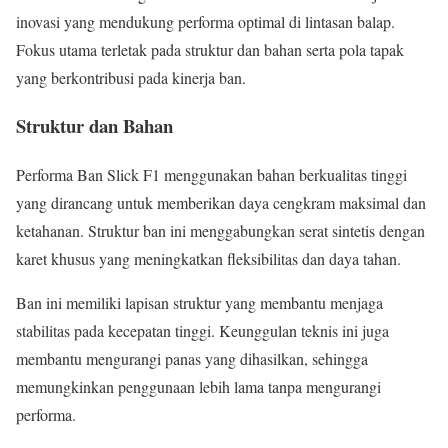
inovasi yang mendukung performa optimal di lintasan balap.
Fokus utama terletak pada struktur dan bahan serta pola tapak
yang berkontribusi pada kinerja ban.
Struktur dan Bahan
Performa Ban Slick F1 menggunakan bahan berkualitas tinggi
yang dirancang untuk memberikan daya cengkram maksimal dan
ketahanan. Struktur ban ini menggabungkan serat sintetis dengan
karet khusus yang meningkatkan fleksibilitas dan daya tahan.
Ban ini memiliki lapisan struktur yang membantu menjaga
stabilitas pada kecepatan tinggi. Keunggulan teknis ini juga
membantu mengurangi panas yang dihasilkan, sehingga
memungkinkan penggunaan lebih lama tanpa mengurangi
performa.