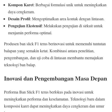
Kompon Karet
: Berbagai formulasi unik untuk meningkatkan
daya cengkeram.
Desain Profil
: Mengoptimalkan area kontak dengan lintasan.
Pengujian Ekstensif
: Melakukan pengujian di sirkuit untuk
menjamin performa optimal.
Produsen ban slick F1 terus berinovasi untuk memenuhi tuntutan
balapan yang semakin ketat. Kombinasi antara penelitian,
pengembangan, dan uji coba di lintasan membantu memajukan
teknologi ban balap.
Inovasi dan Pengembangan Masa Depan
Performa Ban Slick F1 terus berfokus pada inovasi untuk
meningkatkan performa dan keselamatan. Teknologi baru dalam
komposisi karet dapat meningkatkan daya cengkeram dan umur