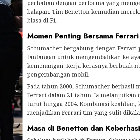
perhatian dengan performa yang menge
balapan. Tim Benetton kemudian merekru
biasa di F1.
Momen Penting Bersama Ferrari
Schumacher bergabung dengan Ferrari p
tantangan untuk mengembalikan kejaya
kemenangan. Kerja kerasnya berbuah m
pengembangan mobil.
Pada tahun 2000, Schumacher berhasil 
Ferrari dalam 21 tahun. Ia melanjutkan
turut hingga 2004. Kombinasi keahlian,
menjadikan Ferrari tim yang sulit dikala
Masa di Benetton dan Keberhasi