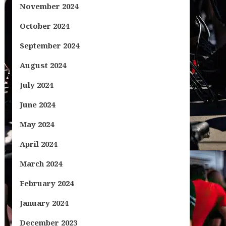
November 2024
October 2024
September 2024
August 2024
July 2024
June 2024
May 2024
April 2024
March 2024
February 2024
January 2024
December 2023