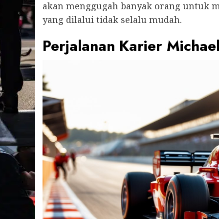
akan menggugah banyak orang untuk me
yang dilalui tidak selalu mudah.
Perjalanan Karier Micha