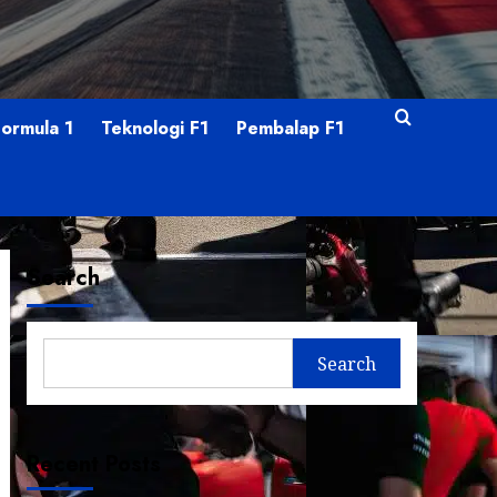
Formula 1
Teknologi F1
Pembalap F1
Search
Search
Recent Posts