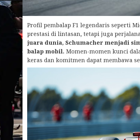
Profil pembalap F1 legendaris seperti
prestasi di lintasan, tetapi juga perjala
juara dunia, Schumacher menjadi si
balap mobil.
Momen-momen kunci dalam
keras dan komitmen dapat membawa se