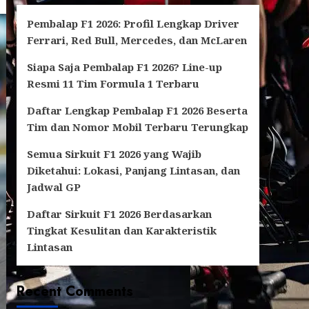
Pembalap F1 2026: Profil Lengkap Driver
Ferrari, Red Bull, Mercedes, dan McLaren
Siapa Saja Pembalap F1 2026? Line-up
Resmi 11 Tim Formula 1 Terbaru
Daftar Lengkap Pembalap F1 2026 Beserta
Tim dan Nomor Mobil Terbaru Terungkap
Semua Sirkuit F1 2026 yang Wajib
Diketahui: Lokasi, Panjang Lintasan, dan
Jadwal GP
Daftar Sirkuit F1 2026 Berdasarkan
Tingkat Kesulitan dan Karakteristik
Lintasan
Recent Comments