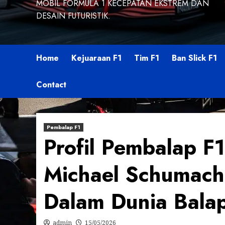
MOBIL FORMULA 1 KECEPATAN EKSTREM DAN
DESAIN FUTURISTIK.
Home
Kejuaraan F1
Tim F1
Ban Slick F1
Contact
Pembalap F1
Profil Pembalap F1
Michael Schumach
Dalam Dunia Bala
admin
15/05/2026