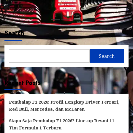
Posts
1
2
Next
pagination
Search
Search
Recent Posts
Pembalap F1 2026: Profil Lengkap Driver Ferrari,
Red Bull, Mercedes, dan McLaren
Siapa Saja Pembalap F1 2026? Line-up Resmi 11
Tim Formula 1 Terbaru