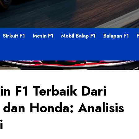
Sirkuit F1
Mesin F1
Mobil Balap F1
Balapan F1
n F1 Terbaik Dari
 dan Honda: Analisis
i