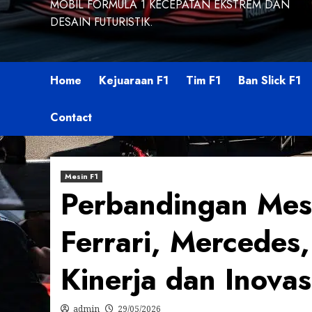
MOBIL FORMULA 1 KECEPATAN EKSTREM DAN
DESAIN FUTURISTIK.
Home
Kejuaraan F1
Tim F1
Ban Slick F1
Contact
Mesin F1
Perbandingan Mesi
Ferrari, Mercedes,
Kinerja dan Inovas
admin
29/05/2026