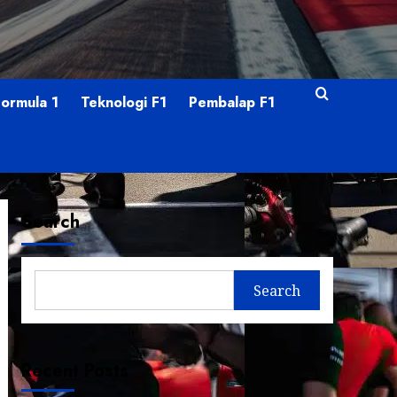
Formula 1
Teknologi F1
Pembalap F1
Search
Search
Recent Posts