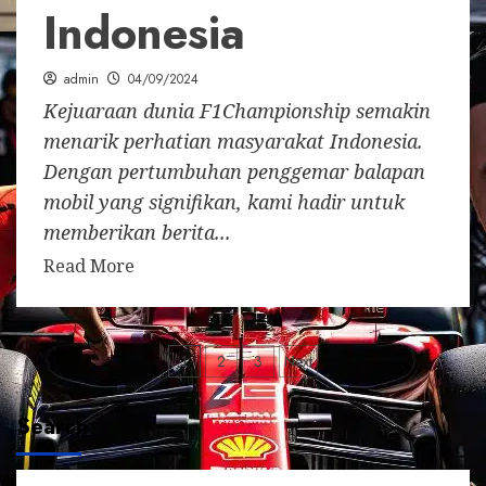
Indonesia
admin
04/09/2024
Kejuaraan dunia F1Championship semakin
menarik perhatian masyarakat Indonesia.
Dengan pertumbuhan penggemar balapan
mobil yang signifikan, kami hadir untuk
memberikan berita...
Read More
Posts
1
2
3
Next
pagination
Search