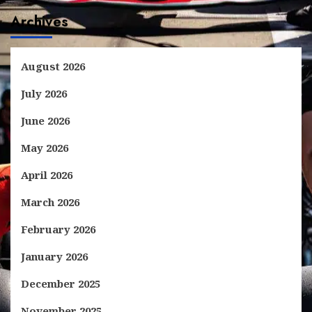
Archives
August 2026
July 2026
June 2026
May 2026
April 2026
March 2026
February 2026
January 2026
December 2025
November 2025