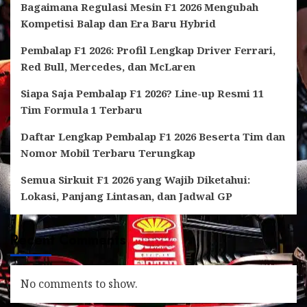
Bagaimana Regulasi Mesin F1 2026 Mengubah
Kompetisi Balap dan Era Baru Hybrid
Pembalap F1 2026: Profil Lengkap Driver Ferrari,
Red Bull, Mercedes, dan McLaren
Siapa Saja Pembalap F1 2026? Line-up Resmi 11
Tim Formula 1 Terbaru
Daftar Lengkap Pembalap F1 2026 Beserta Tim dan
Nomor Mobil Terbaru Terungkap
Semua Sirkuit F1 2026 yang Wajib Diketahui:
Lokasi, Panjang Lintasan, dan Jadwal GP
Recent Comments
No comments to show.