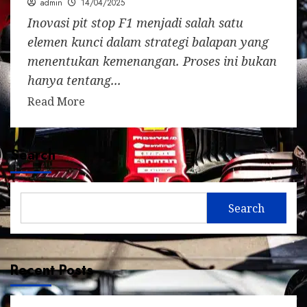
admin
14/04/2025
Inovasi pit stop F1 menjadi salah satu
elemen kunci dalam strategi balapan yang
menentukan kemenangan. Proses ini bukan
hanya tentang...
Read More
Search
Search
Recent Posts