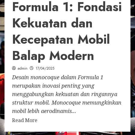
Formula 1: Fondasi
Kekuatan dan
Kecepatan Mobil
Balap Modern
admin
17/04/2025
Desain monocoque dalam Formula 1
merupakan inovasi penting yang
menggabungkan kekuatan dan ringannya
struktur mobil. Monocoque memungkinkan
mobil lebih aerodinamis...
Read More