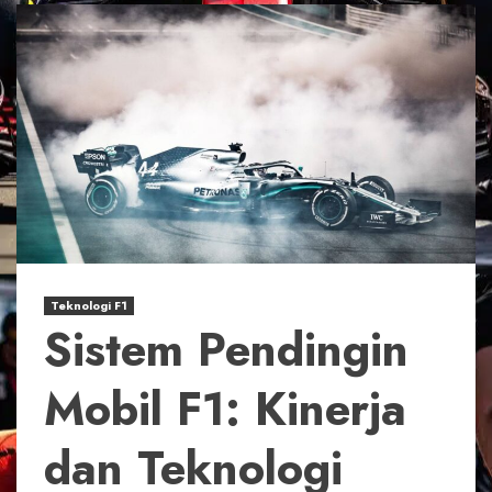
Teknologi F1
Sistem Pendingin
Mobil F1: Kinerja
dan Teknologi