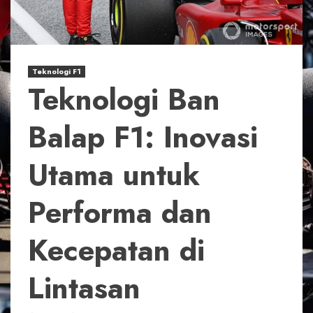
Teknologi F1
Teknologi Ban
Balap F1: Inovasi
Utama untuk
Performa dan
Kecepatan di
Lintasan