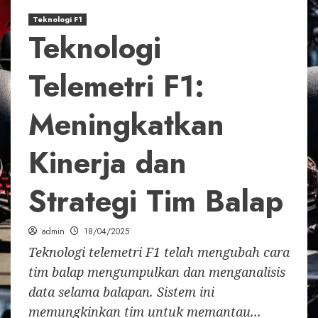
Teknologi F1
Teknologi
Telemetri F1:
Meningkatkan
Kinerja dan
Strategi Tim Balap
admin
18/04/2025
Teknologi telemetri F1 telah mengubah cara
tim balap mengumpulkan dan menganalisis
data selama balapan. Sistem ini
memungkinkan tim untuk memantau...