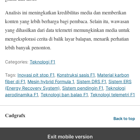
Analisis ini meningkatkan kredibilitas media dan memberikan
konten yang lebih berharga bagi pembaca. Selain itu, wawasan
yang dihasilkan dari data telemetri memungkinkan media untuk
mengeksplorasi cerita di balik layar balapan, menarik perhatian
lebih banyak penonton.
Categories:
Teknologi F1
Tags:
Inovasi pit stop F1
,
Konstruksi sasis F1
,
Material karbon
fiber di F1
,
Mesin hybrid Formula 1
,
Sistem DRS F1
,
Sistem ERS
(Energy Recovery System)
,
Sistem pendingin F1
,
Teknologi
aerodinamika F1
,
Teknologi ban balap F1
,
Teknologi telemetri F1
Cadgrafx
Back to top
Exit mobile version