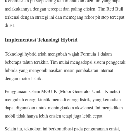
Keberhasilan pit stop sering kali ditentukan oleh tim yang dapat
melakukannya dengan tercepat dan paling efisien. Tim Red Bull
terkenal dengan strategi ini dan memegang rekor pit stop tercepat
di F1.
Implementasi Teknologi Hybrid
Teknologi hybrid telah mengubah wajah Formula 1 dalam
beberapa tahun terakhir. Tim mulai mengadopsi sistem penggerak
hibrida yang mengombinasikan mesin pembakaran internal
dengan motor listrik.
Penggunaan sistem MGU-K (Motor Generator Unit – Kinetic)
mengubah energi kinetik menjadi energi listrik, yang kemudian
dapat digunakan untuk meningkatkan akselerasi. Ini menjadikan
mobil tidak hanya lebih efisien tetapi juga lebih cepat.
Selain itu, teknologi ini berkontribusi pada pengurangan emisi,