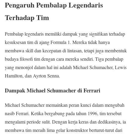
Pengaruh Pembalap Legendaris
Terhadap Tim
Pembalap legendaris memiliki dampak yang signifikan terhadap
kesuksesan tim di ajang Formula 1. Mereka tidak hanya
membawa skill dan kecepatan di lintasan, tetapi juga membentuk
budaya filosofi tim dengan cara mereka sendiri. Tiga pembalap
yang menonjol dalam hal ini adalah Michael Schumacher, Lewis
Hamilton, dan Ayrton Senna.
Dampak Michael Schumacher di Ferrari
Michael Schumacher memainkan peran kunci dalam mengubah
nasib Ferrari. Ketika bergabung pada tahun 1996, tim tersebut
mengalami periode sulit. Dengan kerja keras dan dedikasinya, ia
membawa tim meraih lima gelar konstruktor berturut-turut dari