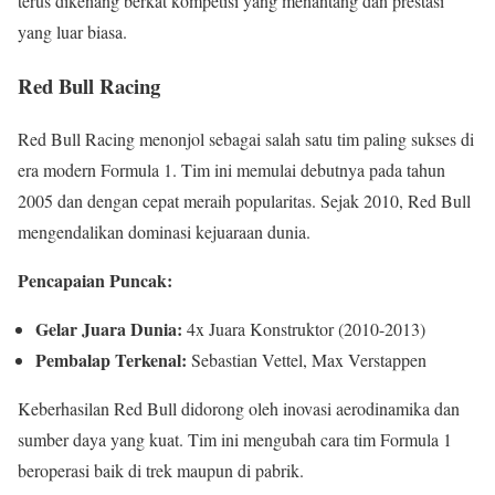
terus dikenang berkat kompetisi yang menantang dan prestasi
yang luar biasa.
Red Bull Racing
Red Bull Racing menonjol sebagai salah satu tim paling sukses di
era modern Formula 1. Tim ini memulai debutnya pada tahun
2005 dan dengan cepat meraih popularitas. Sejak 2010, Red Bull
mengendalikan dominasi kejuaraan dunia.
Pencapaian Puncak:
Gelar Juara Dunia:
4x Juara Konstruktor (2010-2013)
Pembalap Terkenal:
Sebastian Vettel, Max Verstappen
Keberhasilan Red Bull didorong oleh inovasi aerodinamika dan
sumber daya yang kuat. Tim ini mengubah cara tim Formula 1
beroperasi baik di trek maupun di pabrik.