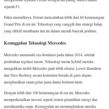
sejarah F1.
Fakta menariknya, Ferrari mencatatkan lebih dari 60 kemenangan
Grand Prix di era ini. Teknologi yang canggih dan strategi balap
yang efektif membantu tim ini dalam meraih banyak podium.
Keunggulan Teknologi Mercedes
Mercedes memasuki era dominasi pada tahun 2014, setelah
perubahan regulasi mesin. Teknologi mesin hybrid mereka
menjadikan mobil Mercedes jauh lebih efisien. Lewis Hamilton
dan Nico Rosberg secara konsisten berada di garis depan,
menghasilkan enam gelar juara dunia berturut-turut.
Dengan lebih dari 100 kemenangan di era ini, Mercedes
memperkenalkan inovasi seperti sistem pemulihan energi dan
aerodinamika maju. Keunggulan ini memungkinkan mereka