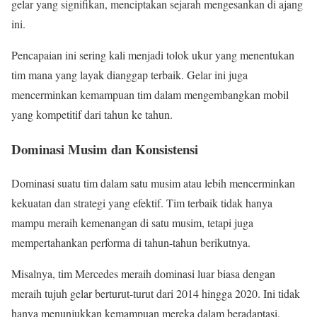
gelar yang signifikan, menciptakan sejarah mengesankan di ajang
ini.
Pencapaian ini sering kali menjadi tolok ukur yang menentukan
tim mana yang layak dianggap terbaik. Gelar ini juga
mencerminkan kemampuan tim dalam mengembangkan mobil
yang kompetitif dari tahun ke tahun.
Dominasi Musim dan Konsistensi
Dominasi suatu tim dalam satu musim atau lebih mencerminkan
kekuatan dan strategi yang efektif. Tim terbaik tidak hanya
mampu meraih kemenangan di satu musim, tetapi juga
mempertahankan performa di tahun-tahun berikutnya.
Misalnya, tim Mercedes meraih dominasi luar biasa dengan
meraih tujuh gelar berturut-turut dari 2014 hingga 2020. Ini tidak
hanya menunjukkan kemampuan mereka dalam beradaptasi,