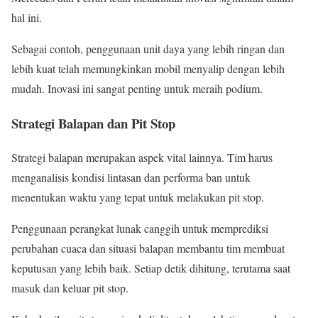
hal ini.
Sebagai contoh, penggunaan unit daya yang lebih ringan dan
lebih kuat telah memungkinkan mobil menyalip dengan lebih
mudah. Inovasi ini sangat penting untuk meraih podium.
Strategi Balapan dan Pit Stop
Strategi balapan merupakan aspek vital lainnya. Tim harus
menganalisis kondisi lintasan dan performa ban untuk
menentukan waktu yang tepat untuk melakukan pit stop.
Penggunaan perangkat lunak canggih untuk memprediksi
perubahan cuaca dan situasi balapan membantu tim membuat
keputusan yang lebih baik. Setiap detik dihitung, terutama saat
masuk dan keluar pit stop.