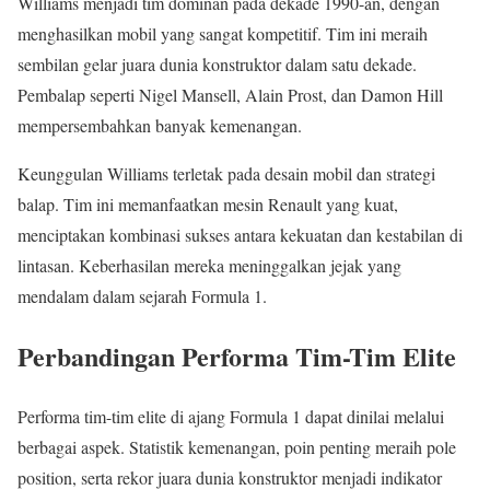
Williams menjadi tim dominan pada dekade 1990-an, dengan
menghasilkan mobil yang sangat kompetitif. Tim ini meraih
sembilan gelar juara dunia konstruktor dalam satu dekade.
Pembalap seperti Nigel Mansell, Alain Prost, dan Damon Hill
mempersembahkan banyak kemenangan.
Keunggulan Williams terletak pada desain mobil dan strategi
balap. Tim ini memanfaatkan mesin Renault yang kuat,
menciptakan kombinasi sukses antara kekuatan dan kestabilan di
lintasan. Keberhasilan mereka meninggalkan jejak yang
mendalam dalam sejarah Formula 1.
Perbandingan Performa Tim-Tim Elite
Performa tim-tim elite di ajang Formula 1 dapat dinilai melalui
berbagai aspek. Statistik kemenangan, poin penting meraih pole
position, serta rekor juara dunia konstruktor menjadi indikator