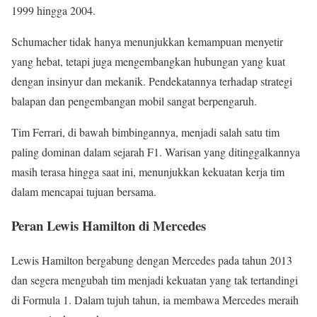
1999 hingga 2004.
Schumacher tidak hanya menunjukkan kemampuan menyetir
yang hebat, tetapi juga mengembangkan hubungan yang kuat
dengan insinyur dan mekanik. Pendekatannya terhadap strategi
balapan dan pengembangan mobil sangat berpengaruh.
Tim Ferrari, di bawah bimbingannya, menjadi salah satu tim
paling dominan dalam sejarah F1. Warisan yang ditinggalkannya
masih terasa hingga saat ini, menunjukkan kekuatan kerja tim
dalam mencapai tujuan bersama.
Peran Lewis Hamilton di Mercedes
Lewis Hamilton bergabung dengan Mercedes pada tahun 2013
dan segera mengubah tim menjadi kekuatan yang tak tertandingi
di Formula 1. Dalam tujuh tahun, ia membawa Mercedes meraih