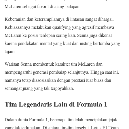
McLaren sebagai favorit di ajang balapan.
Keberanian dan keterampilannya di lintasan sangat dihargai.
Kebiasaannya melakukan qualifying yang agresif membawa
McLaren ke posisi terdepan sering kali. Senna juga dikenal
karena pendekatan mental yang kuat dan insting berlomba yang
tajam.
Warisan Senna membentuk karakter tim McLaren dan
mempengaruhi generasi pembalap selanjutnya. Hingga saat ini,
namanya tetap diasosiasikan dengan prestasi luar biasa dan
semangat juang yang tak tergoyahkan.
Tim Legendaris Lain di Formula 1
Dalam dunia Formula 1, beberapa tim telah menciptakan jejak
yang tak terlupakan. Di antara tim-tim tersebut, Lotus F1 Team,