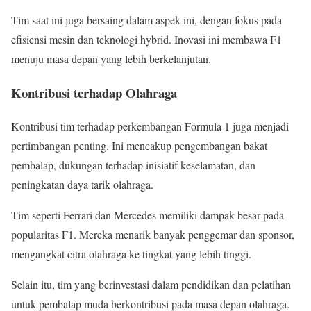
Tim saat ini juga bersaing dalam aspek ini, dengan fokus pada
efisiensi mesin dan teknologi hybrid. Inovasi ini membawa F1
menuju masa depan yang lebih berkelanjutan.
Kontribusi terhadap Olahraga
Kontribusi tim terhadap perkembangan Formula 1 juga menjadi
pertimbangan penting. Ini mencakup pengembangan bakat
pembalap, dukungan terhadap inisiatif keselamatan, dan
peningkatan daya tarik olahraga.
Tim seperti Ferrari dan Mercedes memiliki dampak besar pada
popularitas F1. Mereka menarik banyak penggemar dan sponsor,
mengangkat citra olahraga ke tingkat yang lebih tinggi.
Selain itu, tim yang berinvestasi dalam pendidikan dan pelatihan
untuk pembalap muda berkontribusi pada masa depan olahraga.