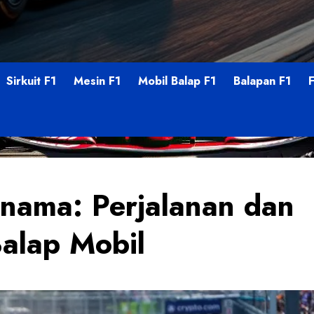
Sirkuit F1
Mesin F1
Mobil Balap F1
Balapan F1
rnama: Perjalanan dan
Balap Mobil