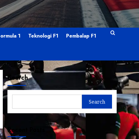
Formula 1
Teknologi F1
Pembalap F1
Search
Search
Recent Posts